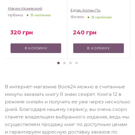
Марек Краевский
Едґар Аллан По
Урбино
В наличии
Фолио
В наличии
320
грн
240
грн
В КОРЗИНУ
В КОРЗИНУ
В интернет-магазине Book24 можно в считанные
минуты заказать книгу Я знаю секрет. Книга 12 в
режиме онлайн и получить ее уже через несколько
дней. Благодаря нашему сервису, вы очень скоро
станете владельцем выбранного издания, ведь мы
осуществляем продажу книг по доступным ценам
и гарантируем адресную доставку заказов по