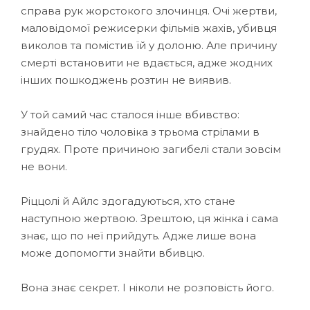
справа рук жорстокого злочинця. Очі жертви,
маловідомої режисерки фільмів жахів, убивця
виколов та помістив їй у долоню. Але причину
смерті встановити не вдається, адже жодних
інших пошкоджень розтин не виявив.
У той самий час сталося інше вбивство:
знайдено тіло чоловіка з трьома стрілами в
грудях. Проте причиною загибелі стали зовсім
не вони.
Ріццолі й Айлс здогадуються, хто стане
наступною жертвою. Зрештою, ця жінка і сама
знає, що по неї прийдуть. Адже лише вона
може допомогти знайти вбивцю.
Вона знає секрет. І ніколи не розповість його.