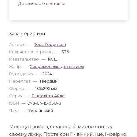
Детальнее о доставке
Характеристики
Авторы
—
Тесс Ґеррітсен
Количество страниц
—
336
Издательство
—
КСД
Жанр
—
Современные детективы
Год издания
—
2024
Переплет
—
Твердый
Формат
—
135x205 мм
Серия
—
Ріццолі та Айлс
ISBN
—
978-617-15-0519-3
Язык
—
Украинский
Молода жінка, здавалося б, мирно спить у
своєму ліжку. Проте сон її - вічний, і це, імовірно,