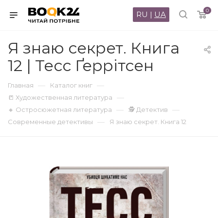
0
RU
|
UA
Я знаю секрет. Книга
12 | Тесс Ґеррітсен
—
—
Главная
Каталог книг
—
📒 Художественная литература
—
—
🔸 Остросюжетная литература
🕵 Детектив
—
Современные детективы
Я знаю секрет. Книга 12