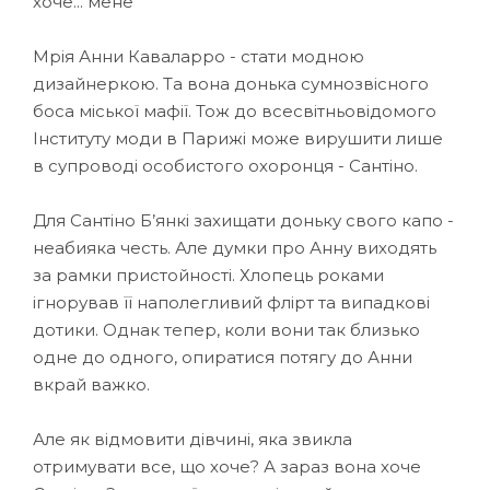
хоче... мене
Мрія Анни Каваларро - стати модною
дизайнеркою. Та вона донька сумнозвісного
боса міської мафії. Тож до всесвітньовідомого
Інституту моди в Парижі може вирушити лише
в супроводі особистого охоронця - Сантіно.
Для Сантіно Б’янкі захищати доньку свого капо -
неабияка честь. Але думки про Анну виходять
за рамки пристойності. Хлопець роками
ігнорував її наполегливий флірт та випадкові
дотики. Однак тепер, коли вони так близько
одне до одного, опиратися потягу до Анни
вкрай важко.
Але як відмовити дівчині, яка звикла
отримувати все, що хоче? А зараз вона хоче