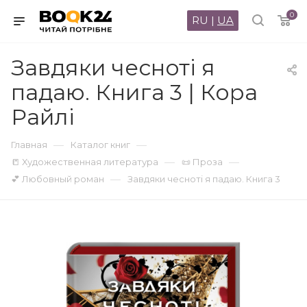
0
RU
|
UA
Завдяки чесноті я
падаю. Книга 3 | Кора
Райлі
—
—
Главная
Каталог книг
—
—
📒 Художественная литература
📜 Проза
—
💕 Любовный роман
Завдяки чесноті я падаю. Книга 3