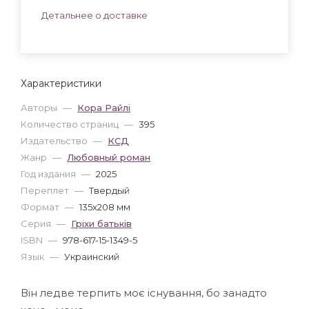
Детальнее о доставке
Характеристики
Авторы
—
Кора Райлі
Количество страниц
—
395
Издательство
—
КСД
Жанр
—
Любовный роман
Год издания
—
2025
Переплет
—
Твердый
Формат
—
135x208 мм
Серия
—
Гріхи батьків
ISBN
—
978-617-15-1349-5
Язык
—
Украинский
Він ледве терпить моє існування, бо занадто