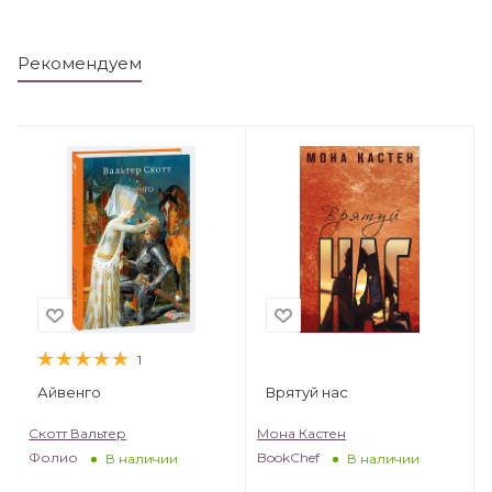
Рекомендуем
1
Айвенго
Врятуй нас
Скотт Вальтер
Мона Кастен
Фолио
BookChef
В наличии
В наличии