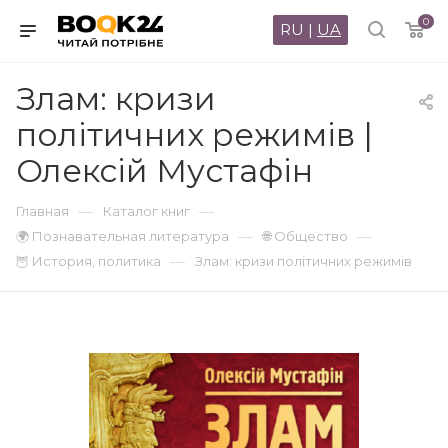
0
RU
|
UA
Злам: кризи
політичних режимів |
Олексій Мустафін
—
—
Главная
Каталог книг
—
—
🌍 Познавательная литература
🌐 Общество
—
🦉 История, политика
Злам: кризи політичних режимів