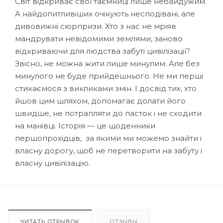
Світ відкриває свої таємниці лише небайдужим.
А найдопитливіших очікують несподівані, але
дивовижні сюрпризи. Хто з нас не мріяв
мандрувати невідомими землями, заново
відкриваючи для людства забуті цивілізації?
Звісно, не можна жити лише минулим. Але без
минулого не буде прийдешнього. Не ми перші
стикаємося з викликами змін. І досвід тих, хто
йшов цим шляхом, допомагає долати його
швидше, не потрапляти до пасток і не сходити
на манівці. Історія — це щоденники
першопрохідців, за якими ми можемо знайти і
власну дорогу, щоб не перетворити на забуту і
власну цивілізацію.
ЧИТАТЬ ОТРЫВОК
ОТЗЫВЫ