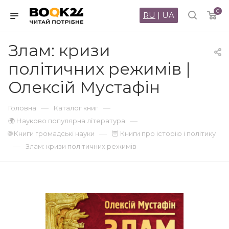
0
RU
|
UA
Злам: кризи
політичних режимів |
Олексій Мустафін
—
—
Головна
Каталог книг
—
🌍 Науково популярна література
—
🌐 Книги громадські науки
🦉 Книги про історію і політику
—
Злам: кризи політичних режимів