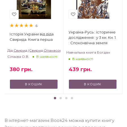
6
Україна-Русь : історичне
Історія України від діда
дослідження : у 3 кн. Кн. 1.
Свирида. Книга перша
: Споконвічна земля
Дід Свирид (Свирид Опанасович)
Навчальна книга Богдан
Сілаєва О.В.
В наявності
В наявності
380
грн.
439
грн.
В КОШИК
В КОШИК
В інтернет-магазині Book24 можна купити книгу