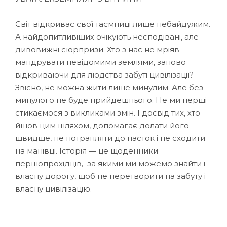
Світ відкриває свої таємниці лише небайдужим.
А найдопитливіших очікують несподівані, але
дивовижні сюрпризи. Хто з нас не мріяв
мандрувати невідомими землями, заново
відкриваючи для людства забуті цивілізації?
Звісно, не можна жити лише минулим. Але без
минулого не буде прийдешнього. Не ми перші
стикаємося з викликами змін. І досвід тих, хто
йшов цим шляхом, допомагає долати його
швидше, не потрапляти до пасток і не сходити
на манівці. Історія — це щоденники
першопрохідців, за якими ми можемо знайти і
власну дорогу, щоб не перетворити на забуту і
власну цивілізацію.