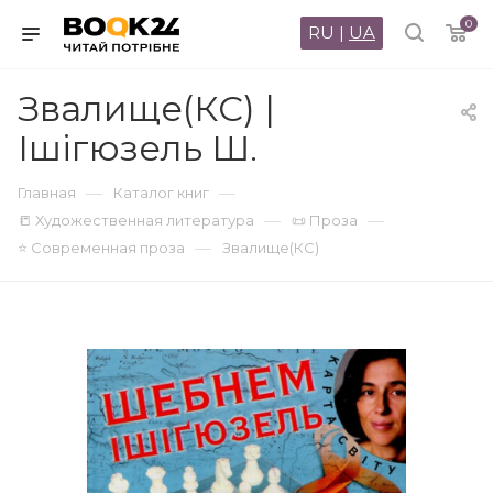
0
RU
|
UA
Звалище(КС) |
Ішігюзель Ш.
—
—
Главная
Каталог книг
—
—
📒 Художественная литература
📜 Проза
—
⭐ Современная проза
Звалище(КС)