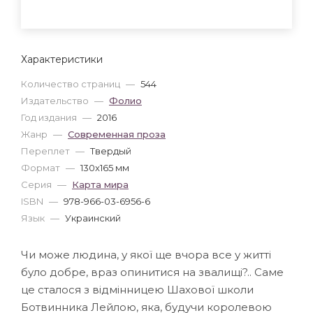
Характеристики
Количество страниц
—
544
Издательство
—
Фолио
Год издания
—
2016
Жанр
—
Современная проза
Переплет
—
Твердый
Формат
—
130x165 мм
Серия
—
Карта мира
ISBN
—
978-966-03-6956-6
Язык
—
Украинский
Чи може людина, у якої ще вчора все у житті
було добре, враз опинитися на звалищі?.. Саме
це сталося з відмінницею Шахової школи
Ботвинника Лейлою, яка, будучи королевою