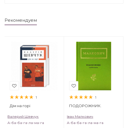
Рекомендуем
1
1
Дім на горі
ПОДОРОЖНИК.
Валерий Шевчук
Іван Малкович
А-ба-ба-га-ла-ма-га
А-ба-ба-га-ла-ма-га