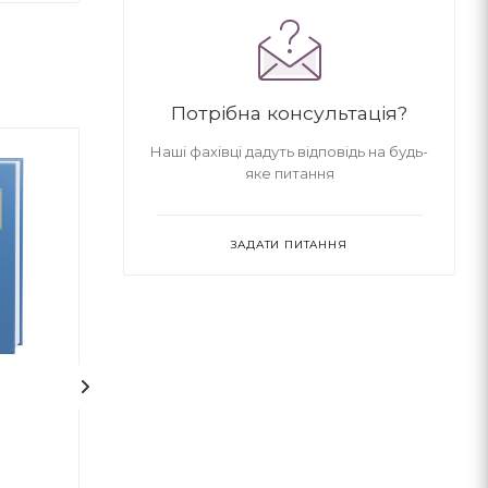
Потрібна консультація?
Наші фахівці дадуть відповідь на будь-
яке питання
ЗАДАТИ ПИТАННЯ
1
На срібнім березі
НЕБОРАК. ЛІТ
ГОЛОВА
Микола Степанович Вінгановський
Віктор Небор