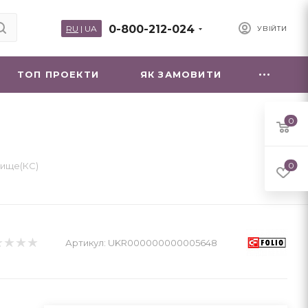
0-800-212-024
RU
|
UA
УВІЙТИ
ТОП ПРОЕКТИ
ЯК ЗАМОВИТИ
0
ище(КС)
0
Артикул:
UKR000000000005648