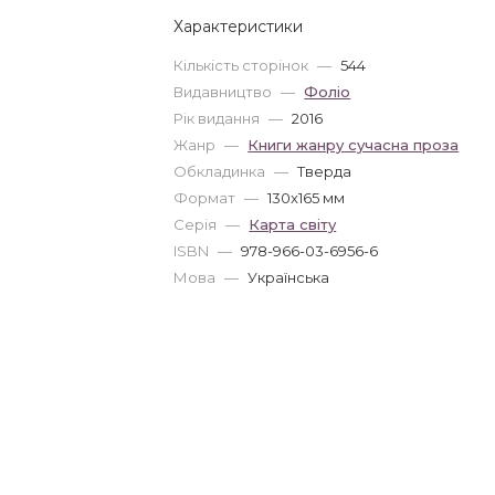
Характеристики
Кількість сторінок
—
544
Видавництво
—
Фоліо
Рік видання
—
2016
Жанр
—
Книги жанру сучасна проза
Обкладинка
—
Тверда
Формат
—
130x165 мм
Серія
—
Карта свiту
ISBN
—
978-966-03-6956-6
Мова
—
Українська