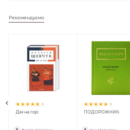
Рекомендуємо
1
1
Дім на горі
ПОДОРОЖНИК.
Валерий Шевчук
Іван Малкович