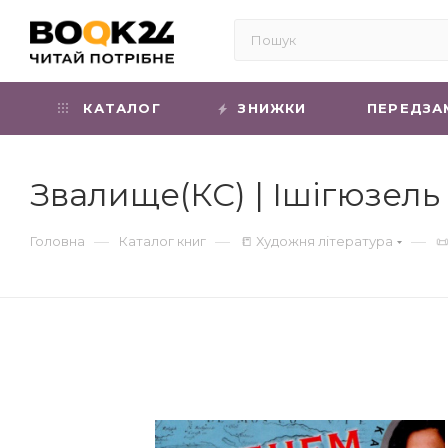
КАТАЛОГ
ЗНИЖКИ
ПЕРЕДЗА
Звалище(КС) | Ішігюзель
—
—
—
Головна
Каталог книг
📒 Художня література
