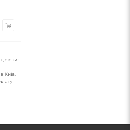
А-ба-ба-га-ла-ма-га
А-ба-ба-га-ла-ма-г
В наявності
В наявності
370
грн.
300
грн.
рацюючи з
в Київ,
талогу