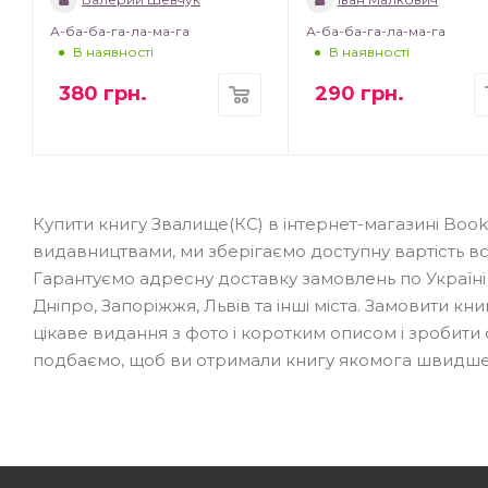
А-ба-ба-га-ла-ма-га
А-ба-ба-га-ла-ма-га
В наявності
В наявності
380
грн.
290
грн.
Купити книгу Звалище(КС) в інтернет-магазині Bo
видавництвами, ми зберігаємо доступну вартість вс
Гарантуємо адресну доставку замовлень по Україні
Дніпро, Запоріжжя, Львів та інші міста. Замовити кни
цікаве видання з фото і коротким описом і зробит
подбаємо, щоб ви отримали книгу якомога швидше