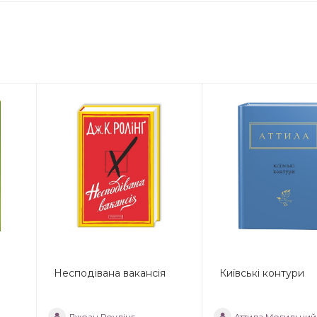
Несподівана вакансія
Київські контури
Джоан Роулінг
Аттила Могильний