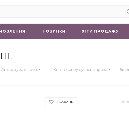
МОВЛЕННЯ
НОВИНКИ
ХIТИ ПРОДАЖУ
 Ш.
—
—
 Література в прозі
⭐ Книги жанру сучасна проза
Звал
У БАЖАНЕ