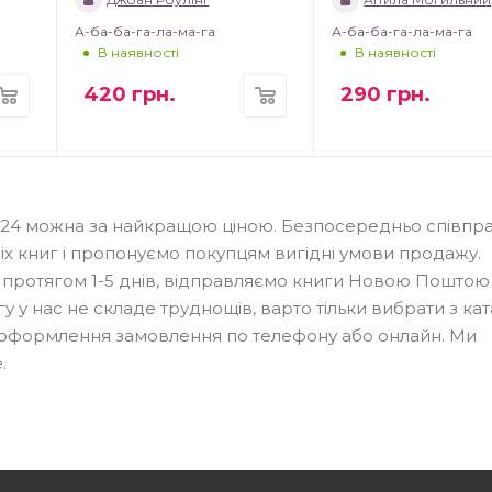
А-ба-ба-га-ла-ма-га
А-ба-ба-га-ла-ма-га
В наявності
В наявності
420
грн.
290
грн.
ok24 можна за найкращою ціною. Безпосередньо співп
іх книг і пропонуємо покупцям вигідні умови продажу.
 протягом 1-5 днів, відправляємо книги Новою Поштою 
гу у нас не складе труднощів, варто тільки вибрати з ка
и оформлення замовлення по телефону або онлайн. Ми
.