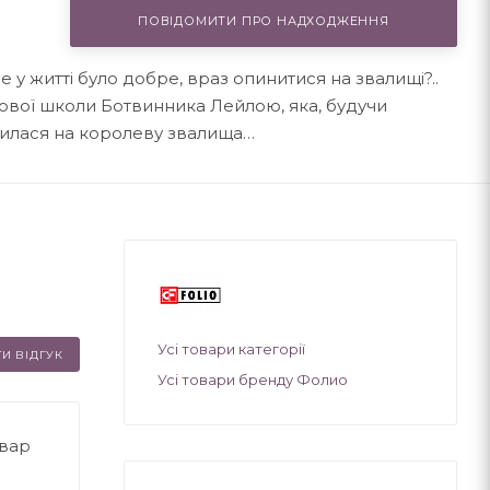
ПОВІДОМИТИ ПРО НАДХОДЖЕННЯ
 у житті було добре, враз опинитися на звалищі?..
ової школи Ботвинника Лейлою, яка, будучи
илася на королеву звалища…
Усі товари категорії
И ВІДГУК
Усі товари бренду Фолио
овар