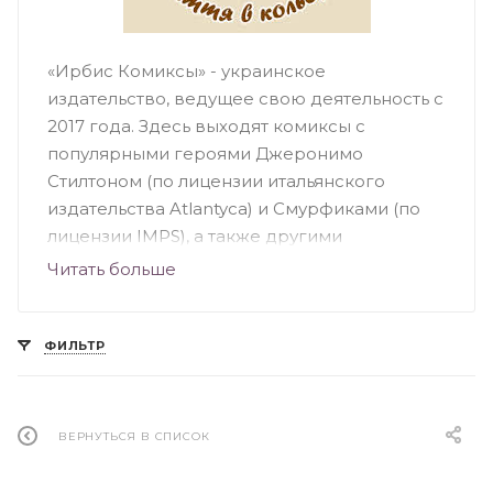
«Ирбис Комиксы» - украинское
издательство, ведущее свою деятельность с
2017 года. Здесь выходят комиксы с
популярными героями Джеронимо
Стилтоном (по лицензии итальянского
издательства Atlantyca) и Смурфиками (по
лицензии IMPS), а также другими
персонажами. Цель издательства – с
Читать больше
помощью интересных, популярных мировых
комиксов и графических романов
развивать у читателей фантазию, учить
ФИЛЬТР
новому и полезному, а в будущем – издавать
собственный продукт. Настоящими
бестселлерами стали не только комиксы о
ВЕРНУТЬСЯ В СПИСОК
Смурфиках и Джеронимо Стилтоне, а и
комиксы «Зубси», «Володимир князь