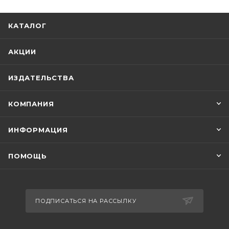
київський». Издательство также выпустило
книгу для взрослых - «Прихована історія
КАТАЛОГ
американської освіти».
АКЦИИ
ИЗДАТЕЛЬСТВА
КОМПАНИЯ
ИНФОРМАЦИЯ
ПОМОЩЬ
ПОДПИСАТЬСЯ НА РАССЫЛКУ