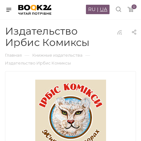
0
RU
|
UA
Издательство
Ирбис Комиксы
—
—
Главная
Книжные издательства
Издательство Ирбис Комиксы