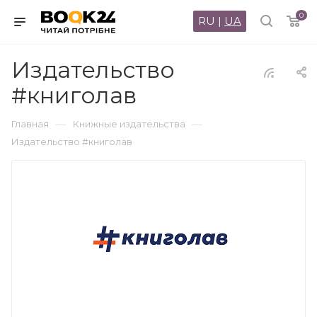
0
RU
|
UA
Издательство
#книголав
—
—
Главная
Книжные издательства
Издательство #книголав