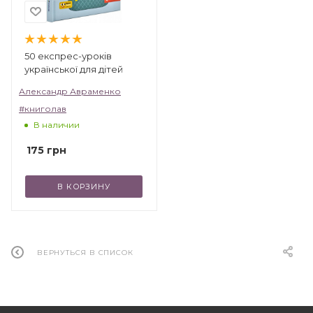
50 експрес-уроків
української для дітей
Александр Авраменко
#книголав
В наличии
175
грн
В КОРЗИНУ
ВЕРНУТЬСЯ В СПИСОК