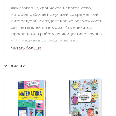
#книголав – украинское издательство,
которое работает с лучшей современной
литературой и создает новые возможности
для читателей и авторов. Как книжный
проект начал работу по инициативе группы
«1 + 1 медиа» в сотрудничестве с
несколькими украинскими издательствами,
Читать больше
а с августа 2016 стал отдельным
издательством. Первая книга «100 експрес-
уроків української» Александра Авраменко
ФИЛЬТР
всего за месяц была продана тиражом
более 10 000 экземпляров.
#книголав осуществляет переводы
мировых бестселлеров и сотрудничает с
топовыми украинскими авторами. С начала
работы издательства его книги возглавляют