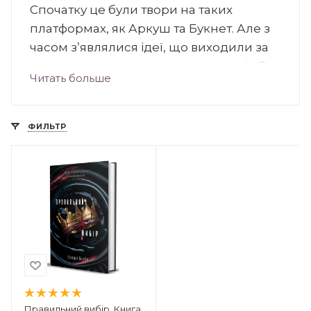
Спочатку це були твори на таких
платформах, як Аркуш та Букнет. Але з
часом зʼявлялися ідеї, що виходили за
рамки коротких еротичних романів. З
Читать больше
роками практики, пошуку власного
стилю та роботи над собою, зʼявилася
ідея про друк.
ФИЛЬТР
Стиль Наталі — темні романи про
владних чоловіків, що спалять увесь світ
заради свого кохання. Пристрасні,
відверті та динамічні — саме цими
словами можна схарактеризувати
романи Наталі.
Правильний вибір. Книга