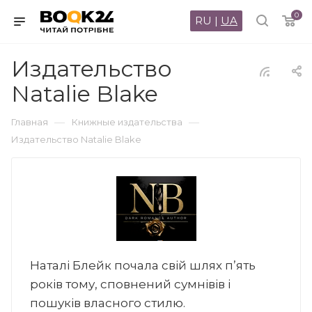
0
RU
|
UA
Издательство
Natalie Blake
—
—
Главная
Книжные издательства
Издательство Natalie Blake
Наталі Блейк почала свій шлях п’ять
років тому, сповнений сумнівів і
пошуків власного стилю.