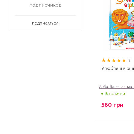
подписчиков
ПОДПИСАТЬСЯ
1
Улюблені вірші
А-ба-ба-га-ла-ма-
В наличии
560
грн