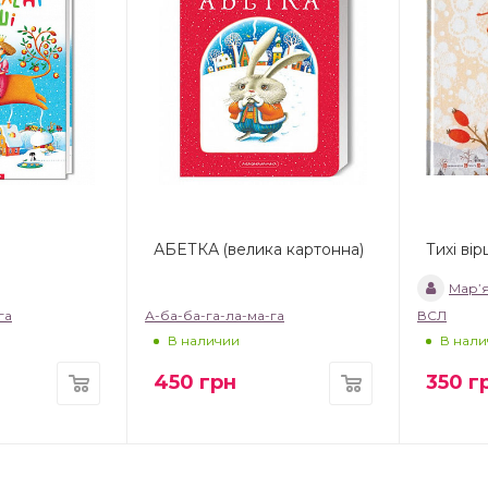
АБЕТКА (велика картонна)
Тихі ві
Мар’я
га
А-ба-ба-га-ла-ма-га
ВСЛ
В наличии
В нали
450
грн
350
г