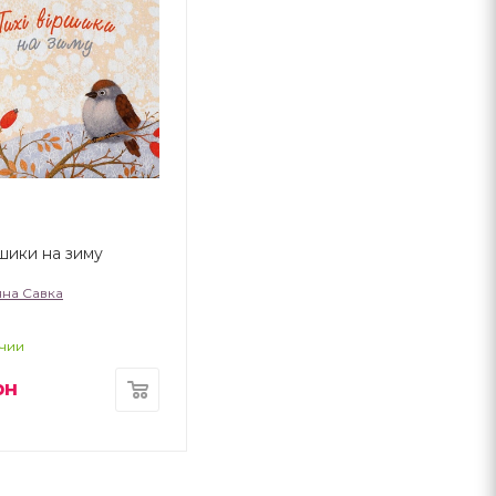
ршики на зиму
на Савка
чии
рн