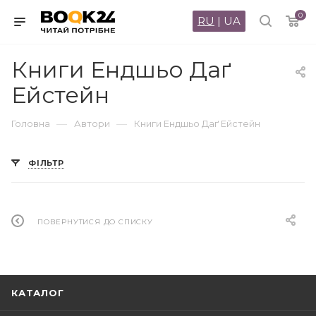
0
RU
|
UA
Книги Ендшьо Даґ
Ейстейн
—
—
Головна
Автори
Книги Ендшьо Даґ Ейстейн
ФІЛЬТР
ПОВЕРНУТИСЯ ДО СПИСКУ
КАТАЛОГ