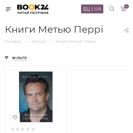
0
RU
|
UA
Книги Метью Перрі
—
—
Головна
Автори
Книги Метью Перрі
ФІЛЬТР