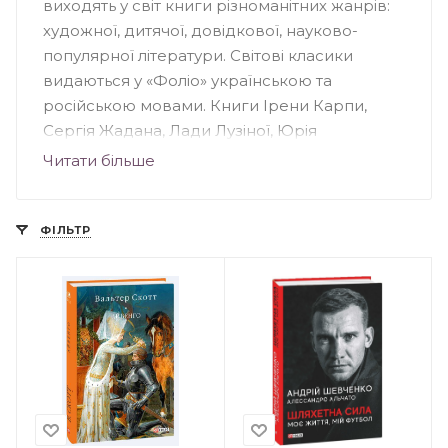
виходять у світ книги різноманітних жанрів:
художної, дитячої, довідкової, науково-
популярної літератури. Світові класики
видаються у «Фоліо» українською та
російською мовами. Книги Ірени Карпи,
Сергія Жадана, Лади Лузіної, Юрія
Андруховича, Андрія Кокотюхи та інших
Читати більше
авторів були надруковані у "Фоліо".
Видавництво створило понад 70 книжкових
серій, серед яких: «Домашня бібліотека»,
ФІЛЬТР
«Популярна література», «Дитяча література»,
«Сентиментальний роман» та інші.