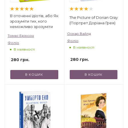
В оточенні ідіотів, або Як
The Picture of Dorian Gray
зрозуміти тих, кого
(Портрет Доріана Грея)
неможливо зрозуміти
Оскар Вайлд
Томас Еріксон
Фоліо
Фоліо
В наявності
В наявності
280
грн.
280
грн.
В КОШИК
В КОШИК