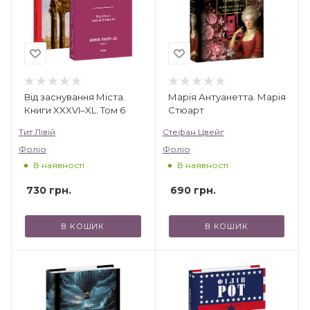
Від заснування Міста.
Марія Антуанетта. Марія
Книги XXXVI–XL. Том 6
Стюарт
Тит Лівій
Стефан Цвейг
Фоліо
Фоліо
В наявності
В наявності
730
грн.
690
грн.
В КОШИК
В КОШИК