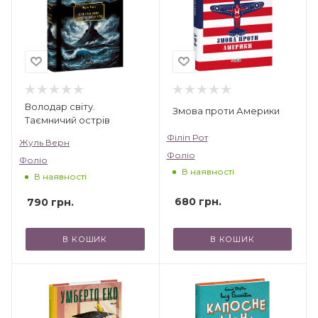
Володар світу.
Змова проти Америки
Таємничий острів
Філіп Рот
Жуль Верн
Фоліо
Фоліо
В наявності
В наявності
680
грн.
790
грн.
В КОШИК
В КОШИК