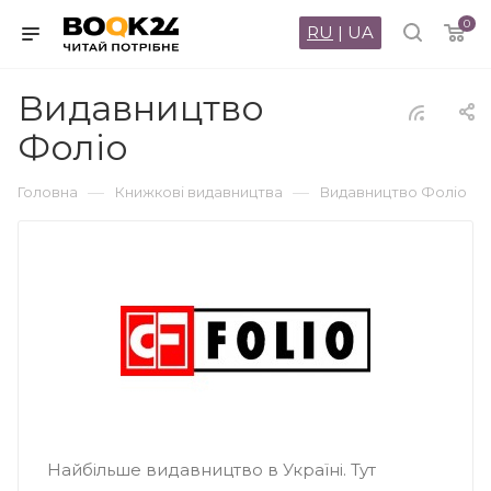
0
RU
|
UA
Видавництво
Фоліо
—
—
Головна
Книжкові видавництва
Видавництво Фоліо
Найбільше видавництво в Україні. Тут