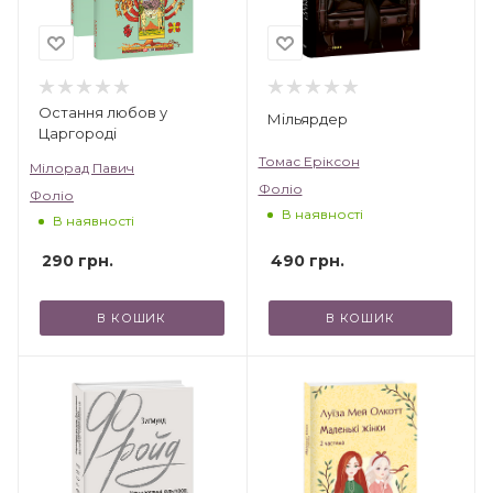
Остання любов у
Мільярдер
Царгороді
Томас Еріксон
Мілорад Павич
Фоліо
Фоліо
В наявності
В наявності
490
грн.
290
грн.
В КОШИК
В КОШИК