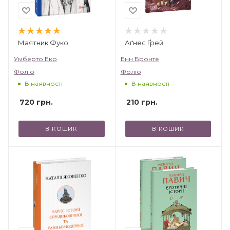
Маятник Фуко
Аґнес Ґрей
Умберто Еко
Енн Бронте
Фоліо
Фоліо
В наявності
В наявності
720
грн.
210
грн.
В КОШИК
В КОШИК