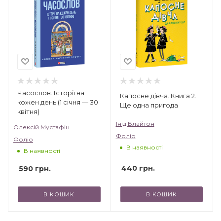
Часослов. Історії на
Капосне дівча. Книга 2.
кожен день (1 січня — 30
Ще одна пригода
квітня)
Інід Блайтон
Олексій Мустафін
Фоліо
Фоліо
В наявності
В наявності
440
грн.
590
грн.
В КОШИК
В КОШИК