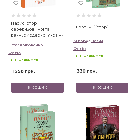
Нарис історії
Еротичні історії
середньовічної та
ранньомодерної України
Мілорад Павич
Наталя Яковенко
Фоліо
Фоліо
В наявності
В наявності
330
грн.
1 250
грн.
В КОШИК
В КОШИК