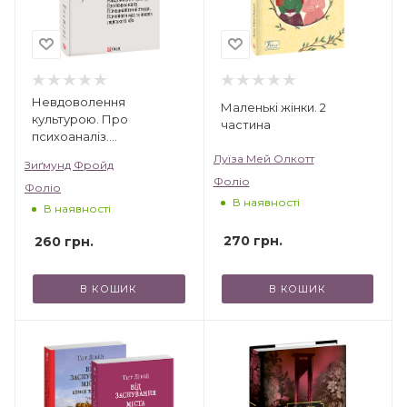
Невдоволення
Маленькі жінки. 2
культурою. Про
частина
психоаналіз.
Психоаналітичні етюди.
Луїза Мей Олкотт
Зиґмунд Фройд
Психологія мас та аналіз
Фоліо
Фоліо
людського «Я»
В наявності
В наявності
270
грн.
260
грн.
В КОШИК
В КОШИК