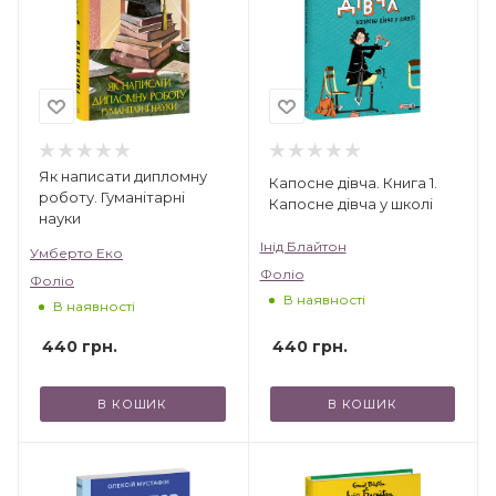
Як написати дипломну
Капосне дівча. Книга 1.
роботу. Гуманітарні
Капосне дівча у школі
науки
Інід Блайтон
Умберто Еко
Фоліо
Фоліо
В наявності
В наявності
440
грн.
440
грн.
В КОШИК
В КОШИК