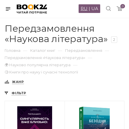
0
RU
|
UA
Передзамовлення
«Наукова література»
2
—
—
—
Головна
Каталог книг
Передзамовлення
—
Передзамовлення «Наукова література»
—
🌍 Науково популярна література
🧐 Книги про науку і сучасні технології
ЖАНР
ФІЛЬТР