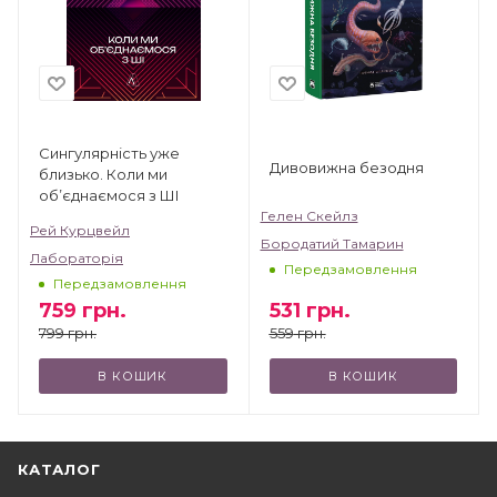
Сингулярність уже
Дивовижна безодня
близько. Коли ми
об’єднаємося з ШІ
Гелен Скейлз
Рей Курцвейл
Бородатий Тамарин
Лабораторія
Передзамовлення
Передзамовлення
531
грн.
759
грн.
559
грн.
799
грн.
В КОШИК
В КОШИК
КАТАЛОГ