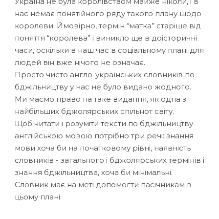
Україна не була королівством майже ніколи, і в
нас немає понятійного ряду такого плану щодо
королеви. Ймовірно, термін “матка” старіше від
поняття “королева” і виникло ще в доісторичні
часи, оскільки в наш час в соціальному плані для
людей він вже нічого не означає.
Просто чисто англо-українських словників по
бджільництву у нас не було видано жодного.
Ми маємо право на таке видання, як одна з
найбільших бджолярських спільнот світу.
Щоб читати і розуміти тексти по бджільництву
англійською мовою потрібно три речі: знання
мови хоча би на початковому рівні, наявність
словників - загального і бджолярських термінів і
знання бджільництва, хоча би мінімальні.
Словник має на меті допомогти пасічникам в
цьому плані.