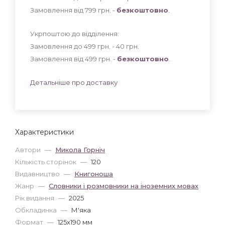
Замовлення від 799 грн. -
безкоштовно
.
Укрпоштою до відділення:
Замовлення до 499 грн. - 40
грн
.
Замовлення від 499 грн. -
безкоштовно
.
Детальніше про доставку
Характеристики
Автори
—
Микола Горніч
Кількість сторінок
—
120
Видавництво
—
Книгоноша
Жанр
—
Словники і розмовники на іноземних мовах
Рік видання
—
2025
Обкладинка
—
М'яка
Формат
—
125x190 мм