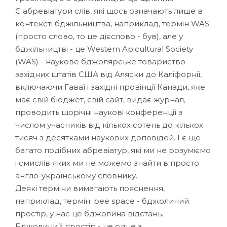
Є абревіатури слів, які щось означають лише в
контексті бджільництва, наприклад, термін WAS
(просто слово, то це дієслово - був), але у
бджільництві - це Western Apicultural Society
(WAS) - наукове бджолярське товариство
західних штатів США від Аляски до Каліфорнії,
включаючи Гаваї і західні провінції Канади, яке
має свій бюджет, свій сайт, видає журнал,
проводить щорічні наукові конференції з
числом учасників від кількох сотень до кількох
тисяч з десятками наукових доповідей. І є ще
багато подібних абревіатур, які ми не розуміємо
і смислів яких ми не можемо знайти в просто
англо-українському словнику.
Деякі терміни вимагають пояснення,
наприклад, термін: bee space - бджолиний
простір, у нас це бджолина відстань.
Бджолиний простір - це одне з