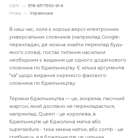
ISBN
—
978-617-7930-61-6
Мова
—
Українська
В наш час, коли є хороші версії електронних
універсальних словників (наприклад Google-
перекладач, де можна знайти переклад будь-
якого слова), постає питання наскільки
необхідним є видання ще одного додаткового
словника по бджільництву. Є кілька аргументів
"за" щодо видання окремого фахового
словника по бджільництву:
Терміни бджільництва — це, зокрема, пасічний
жаргон, який дослівно не перекладається,
наприклад, Queen - це королева, в
бджільництві це бджолина матка або
supersedure - тиха заміна матки, або comb - це
гребінець, а в бджільництві це щільник.