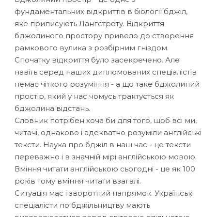
фундаментальних відкриттів в біології бджіл,
яке приписують Лангстроту. Відкриття
бджолиного простору привело до створення
рамкового вулика з розбірним гніздом.
Спочатку відкриття було засекречено. Але
навіть серед наших дипломованих спеціалістів
немає чіткого розуміння - а що таке бджолиний
простір, який у нас чомусь трактується як
бджолина відстань.
Словник потрібен хоча би для того, щоб всі ми,
читачі, однаково і адекватно розуміли англійські
тексти. Наука про бджіл в наш час - це тексти
переважно і в значній мірі англійською мовою.
Вміння читати англійською сьогодні - це як 100
років тому вміння читати взагалі.
Ситуація має і зворотний напрямок. Українські
спеціалісти по бджільництву мають