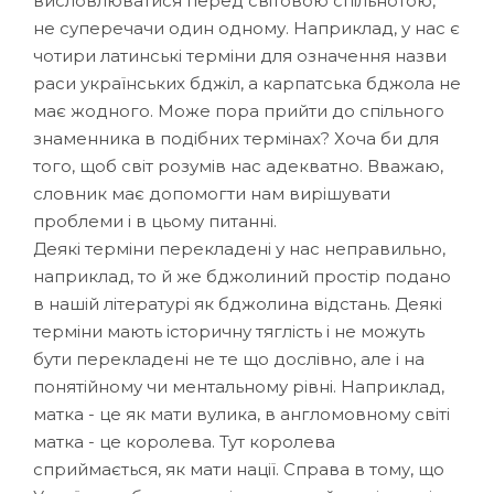
висловлюватися перед світовою спільнотою,
не суперечачи один одному. Наприклад, у нас є
чотири латинські терміни для означення назви
раси українських бджіл, а карпатська бджола не
має жодного. Може пора прийти до спільного
знаменника в подібних термінах? Хоча би для
того, щоб світ розумів нас адекватно. Вважаю,
словник має допомогти нам вирішувати
проблеми і в цьому питанні.
Деякі терміни перекладені у нас неправильно,
наприклад, то й же бджолиний простір подано
в нашій літературі як бджолина відстань. Деякі
терміни мають історичну тяглість і не можуть
бути перекладені не те що дослівно, але і на
понятійному чи ментальному рівні. Наприклад,
матка - це як мати вулика, в англомовному світі
матка - це королева. Тут королева
сприймається, як мати нації. Справа в тому, що