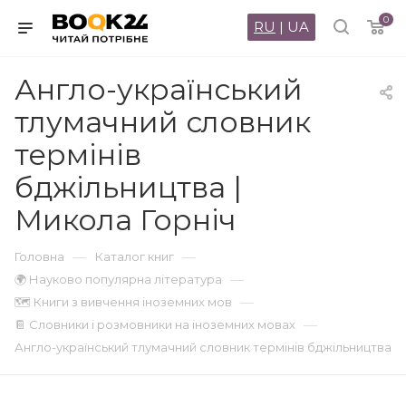
0
RU
|
UA
Англо-український
тлумачний словник
термінів
бджільництва |
Микола Горніч
—
—
Головна
Каталог книг
—
🌍 Науково популярна література
—
🗺 Книги з вивчення іноземних мов
—
📔 Словники і розмовники на іноземних мовах
Англо-український тлумачний словник термінів бджільництва