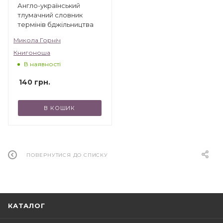
Англо-український
тлумачний словник
термінів бджільництва
Микола Горніч
Книгоноша
В наявності
140
грн.
В КОШИК
ПОВЕРНУТИСЯ ДО СПИСКУ
КАТАЛОГ