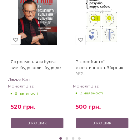
Як розмовляти будь з
Рік особистої
ким, будь-коли і будь-де
ефективності. Збірник
№2
Ларри Кинг
(Внутрішньоособистісний
інтелект)
Моноліт Bizz
Моноліт Bizz
В наявності
В наявності
520
грн.
500
грн.
В КОШИК
В КОШИК