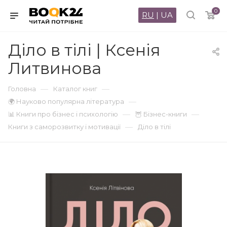
0
RU
|
UA
Діло в тілі | Ксенія
Литвинова
—
—
Головна
Каталог книг
—
🌍 Науково популярна література
—
—
📊 Книги про бізнес і психологію
🦉 Бізнес-книги
—
Книги з саморозвитку і мотивації
Діло в тілі