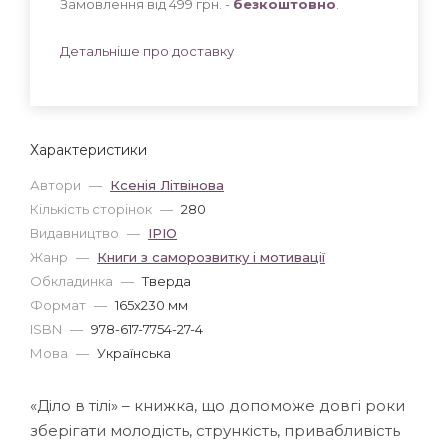
Замовлення від 499 грн. -
безкоштовно
.
Детальніше про доставку
Характеристики
Автори
—
Ксенія Літвінова
Кількість сторінок
—
280
Видавництво
—
IPIO
Жанр
—
Книги з саморозвитку і мотивації
Обкладинка
—
Тверда
Формат
—
165x230 мм
ISBN
—
978-617-7754-27-4
Мова
—
Українська
«Діло в тілі» – книжка, що допоможе довгі роки
зберігати молодість, стрункість, привабливість