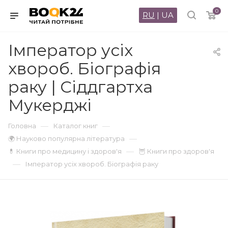
0
RU
|
UA
Імператор усіх
хвороб. Біографія
раку | Сіддгартха
Мукерджі
—
—
Головна
Каталог книг
—
🌍 Науково популярна література
—
💊 Книги про медицину і здоров'я
🦉 Книги про здоров'я
—
Імператор усіх хвороб. Біографія раку