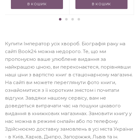
В КОШИК
В КОШИК
Купити Імператор усіх хвороб. Біографія раку на
сайті Book24 можна недорого. Те, що ми
пропонуємо ваше улюблене видання за
найкращою ціною, ви переконаєтеся, порівнявши
наші ціни з вартістю книг в стаціонарному магазині.
На сайті ви можете переглянути фото книги,
ознайомитися з її коротким змістом і почитати
відгуки. Завдяки нашому сервісу, вам не
доведеться витрачати час на пошуки цікавого
видання в книжкових магазинах. Замовити книгу у
нас можна в режимі онлайн або по телефону.
Здійснюємо доставку замовлень в усі міста України
- в Київ, Харків, Дніпро, Запоріжжя, Львів та ін.