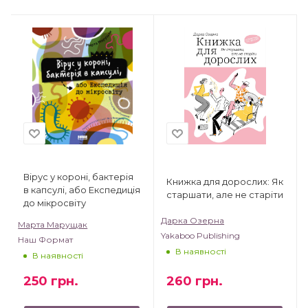
Вірус у короні, бактерія
Книжка для дорослих: Як
в капсулі, або Експедиція
старшати, але не старіти
до мікросвіту
Дарка Озерна
Марта Марущак
Yakaboo Publishing
Наш Формат
В наявності
В наявності
260
грн.
250
грн.