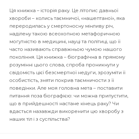
Ця книжка – історія раку. Це літопис давньої
хвороби – колись таємничої, «нашептаної», яка
переродилась у смертоносну мінливу річ,
наділену такою всеохопною метафоричною
могутністю в медицині, науці та політиці, що її
часто називають справжньою чумою нашого
покоління. Ця книжка – біографічна в прямому
розумінні цього слова, спроба проникнути у
свідомість цієї безсмертної недуги, зрозуміти її
особистість, зняти покрив таємничости з її
поведінки. Але моя головна мета – поставити
питання поза біографією: чи можна припустити,
що в прийдешності настане кінець раку? Чи
вдасться назавжди викоренити цю хворобу з
наших тіл і з суспільства?