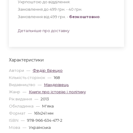
Укрпоштою до відділення:
Замовлення до 499 грн. - 40
грн
.
Замовлення від 499 грн. -
безкоштовно
.
Детальніше про доставку
Характеристики
Автори
—
Федір Брецко
Кількість сторінок
—
168
Видавництво
—
Мандрівець
Жанр
—
Книги про історію і політику
Рік видання
—
2013
Обкладинка
—
М'яка
Формат
—
161x241 мм
ISBN
—
978-966-634-477-2
Мова
—
Українська