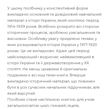
У цьому посібнику у конспективній формі
викладено основний та довідковий навчальний
матеріал з історії України, який охоплює період
1914-1939 років. Всебічно розкрито всі сторони
історичних процесів, зроблено узагальнення та
висновки. Особливу увагу приділено темам, у
яких розкривається історія України у 1917-1920
роках. Це не випадково. Адже цей період
найскладніший і водночас найважливіший в
історії України та її державотворення у ХХ
столітті. Не менш цікавими й оригінально
поданими є всі інші теми книги. Вперше
викладено історичний матеріал, що повинен
бути в усіх сучасних начальних підручниках, але
який відсутній.
Посібник стане настільною книгою для учнів
загальноосвітніх шкіл, гімназій, ліцеїв,