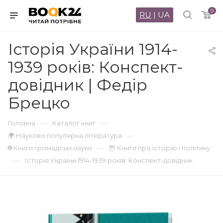
0
RU
|
UA
Історія України 1914-
1939 років: Конспект-
довідник | Федір
Брецко
—
—
Головна
Каталог книг
—
🌍 Науково популярна література
—
🌐 Книги громадські науки
🦉 Книги про історію і політику
—
Історія України 1914-1939 років: Конспект-довідник