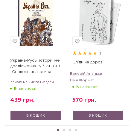
1
Україна-Русь : історичне
Сліди на дорозі
дослідження : у 3 кн. Кн. 1.
: Споконвічна земля
Валерій Ананьєв
Наш Формат
Навчальна книга Богдан
В наявності
В наявності
439
грн.
570
грн.
В КОШИК
В КОШИК