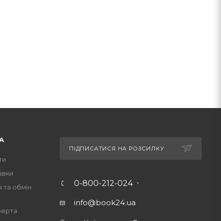
А
ПІДПИСАТИСЯ НА РОЗСИЛКУ
ти
авки
0-800-212-024
 та обмін
info@book24.ua
ферта