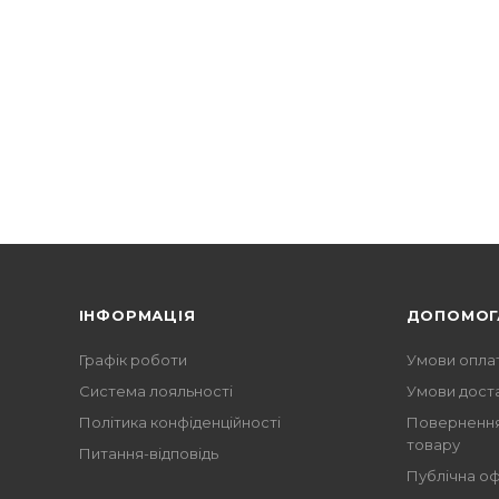
ІНФОРМАЦІЯ
ДОПОМОГ
Графік роботи
Умови опла
Система лояльності
Умови дост
Політика конфіденційності
Повернення
товару
Питання-відповідь
Публічна о