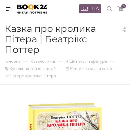
0
RU
|
UA
Казка про кролика
Пітера | Беатрікс
Поттер
—
—
—
Головна
Каталог книг
👨 Дитяча література
—
—
📚 Художні книги для дітей
🦉 Книги казки для дітей
Казка про кролика Пітера