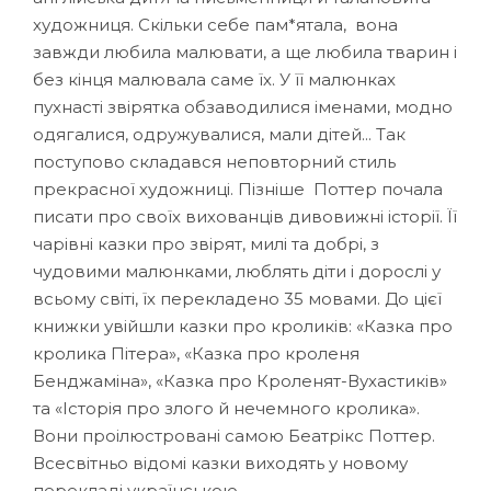
художниця. Скільки себе пам*ятала, вона
завжди любила малювати, а ще любила тварин і
без кінця малювала саме їх. У її малюнках
пухнасті звірятка обзаводилися іменами, модно
одягалися, одружувалися, мали дітей... Так
поступово складався неповторний стиль
прекрасної художниці. Пізніше Поттер почала
писати про своїх вихованців дивовижні історії. Її
чарівні казки про звірят, милі та добрі, з
чудовими малюнками, люблять діти і дорослі у
всьому світі, їх перекладено 35 мовами. До цієї
книжки увійшли казки про кроликів: «Казка про
кролика Пітера», «Казка про кроленя
Бенджаміна», «Казка про Кроленят-Вухастиків»
та «Історія про злого й нечемного кролика».
Вони проілюстровані самою Беатрікс Поттер.
Всесвітньо відомі казки виходять у новому
перекладі українською.