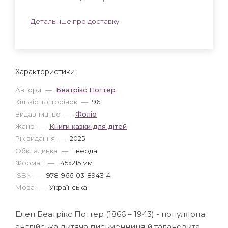
Детальніше про доставку
Характеристики
Автори
—
Беатрікс Поттер
Кількість сторінок
—
96
Видавництво
—
Фоліо
Жанр
—
Книги казки для дітей
Рік видання
—
2025
Обкладинка
—
Тверда
Формат
—
145x215 мм
ISBN
—
978-966-03-8943-4
Мова
—
Українська
Елен Беатрікс Поттер (1866 – 1943) - популярна
англійська дитяча письменниця й талановита