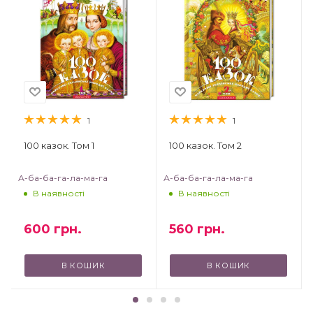
1
1
100 казок. Том 1
100 казок. Том 2
А-ба-ба-га-ла-ма-га
А-ба-ба-га-ла-ма-га
В наявності
В наявності
600
грн.
560
грн.
В КОШИК
В КОШИК