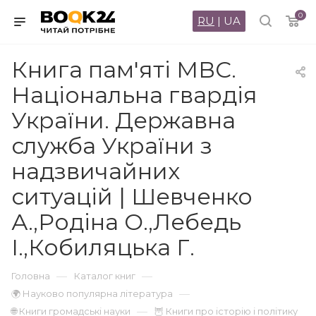
0
RU
|
UA
Книга пам'яті МВС.
Національна гвардія
України. Державна
служба України з
надзвичайних
ситуацій | Шевченко
А.,Родіна О.,Лебедь
І.,Кобиляцька Г.
—
—
Головна
Каталог книг
—
🌍 Науково популярна література
—
🌐 Книги громадські науки
🦉 Книги про історію і політику