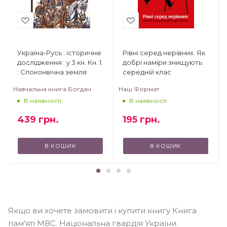
Україна-Русь : історичне
Рівні серед нерівних. Як
дослідження : у 3 кн. Кн. 1.
добрі наміри знищують
: Споконвічна земля
середній клас
Навчальна книга Богдан
Наш Формат
В наявності
В наявності
439
грн.
195
грн.
В КОШИК
В КОШИК
Якщо ви хочете замовити і купити книгу Книга
пам'яті МВС. Національна гвардія України.