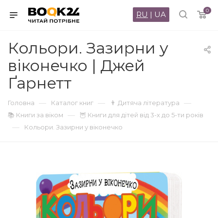
0
RU
|
UA
Кольори. Зазирни у
віконечко | Джей
Ґарнетт
—
—
—
Головна
Каталог книг
👨 Дитяча література
—
📚 Книги за віком
🦉 Книги для дітей від 3-х до 5-ти років
—
Кольори. Зазирни у віконечко