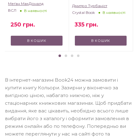
віршики та пісеньки
Меґан МакДоналд
Дмитро Турбаніст
ВСЛ
В наявності
Crystal Book
В наявності
335
грн.
250
грн.
В КОШИК
В КОШИК
В інтернет-магазині Book24 можна замовити і
купити книгу Кольори. Зазирни у віконечко за
вигідною ціною, набагато нижчою, ніж у
стаціонарних книжкових магазинах. Щоб придбати
видання, яке вас цікавить, необхідно всього лише
вибрати його з каталогу і оформити замовлення в
режимі онлайн або по телефону. Попередньо ви
можете переглянути у нас на сайті фото та