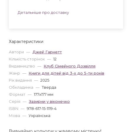
Детальніше про доставку
Характеристики
Автори
—
Джей Гарнетт
Кількість сторінок
—
12
Видавництво
—
Клуб Сімейного Дозвілля
Жанр
—
Книги для дітей від 3-х до 5-ти років
Рік видання
—
2025
Обкладинка
—
Тверда
Формат
—
177x177 мм
Серія
—
Зазирни у віконечко
ISBN
—
978-617-15-1119-4
Мова
—
Українська
Вивчаймо кольори у жвавому містечку!