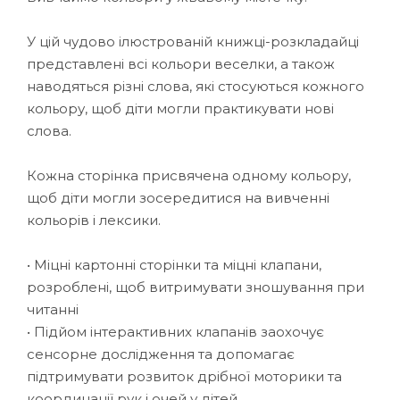
У цій чудово ілюстрованій книжці-розкладайці
представлені всі кольори веселки, а також
наводяться різні слова, які стосуються кожного
кольору, щоб діти могли практикувати нові
слова.
Кожна сторінка присвячена одному кольору,
щоб діти могли зосередитися на вивченні
кольорів і лексики.
• Міцні картонні сторінки та міцні клапани,
розроблені, щоб витримувати зношування при
читанні
• Підйом інтерактивних клапанів заохочує
сенсорне дослідження та допомагає
підтримувати розвиток дрібної моторики та
координації рук і очей у дітей