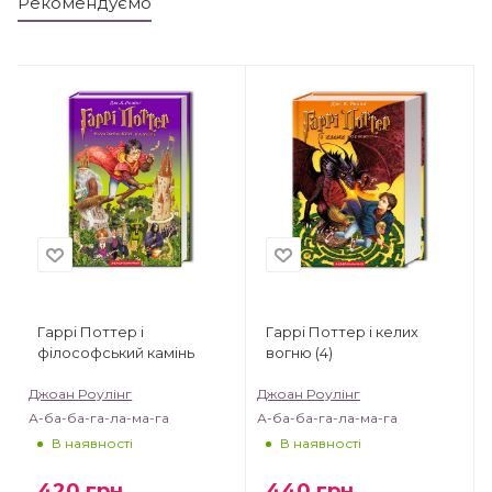
Рекомендуємо
Гаррі Поттер і
Гаррі Поттер і келих
філософський камінь
вогню (4)
Джоан Роулінг
Джоан Роулінг
А-ба-ба-га-ла-ма-га
А-ба-ба-га-ла-ма-га
В наявності
В наявності
420
грн.
440
грн.