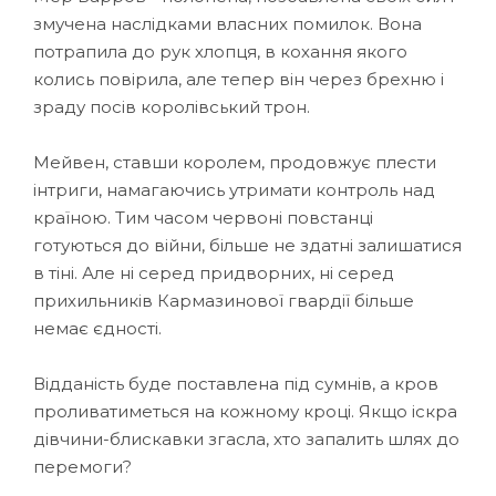
змучена наслідками власних помилок. Вона
потрапила до рук хлопця, в кохання якого
колись повірила, але тепер він через брехню і
зраду посів королівський трон.
Мейвен, ставши королем, продовжує плести
інтриги, намагаючись утримати контроль над
країною. Тим часом червоні повстанці
готуються до війни, більше не здатні залишатися
в тіні. Але ні серед придворних, ні серед
прихильників Кармазинової гвардії більше
немає єдності.
Відданість буде поставлена під сумнів, а кров
проливатиметься на кожному кроці. Якщо іскра
дівчини-блискавки згасла, хто запалить шлях до
перемоги?