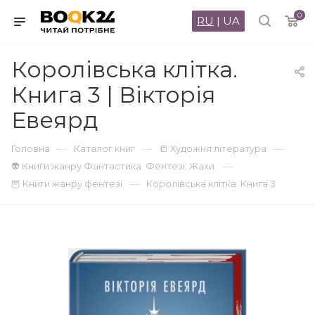
0
RU
|
UA
Королівська клітка.
Книга 3 | Вікторія
Евеярд
—
—
—
Головна
Каталог книг
📒 Художня література
—
👽 Книги жанру Фантастика. Фентезі. Жахи.
—
🦉 Книги жанру фентезі
Королівська клітка. Книга 3