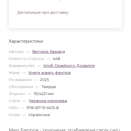
Детальніше про доставку
Характеристики
Автори
—
Вікторія Евеярд
Кількість сторінок
—
448
Видавництво
—
Клуб Сімейного Дозвілля
Жанр
—
Книги жанру фентезі
Рік видання
—
2025
Обкладинка
—
Тверда
Формат
—
150x221 мм
Серія
—
Червона королева
ISBN
—
978-617-15-1405-8
Мова
—
Українська
Мер Барров - полонена, позбавлена своїх сил і