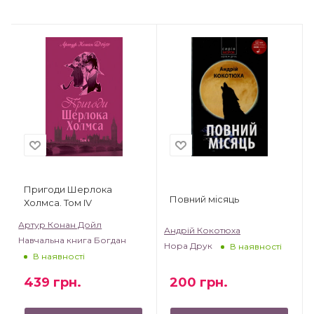
Пригоди Шерлока
Повний місяць
Холмса. Том IV
Артур Конан Дойл
Андрій Кокотюха
Навчальна книга Богдан
Нора Друк
В наявності
В наявності
200
грн.
439
грн.