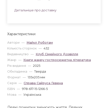
Детальніше про доставку
Характеристики
Автори
—
Майкл Роботам
Кількість сторінок
—
432
Видавництво
—
Клуб Сімейного Дозвілля
Жанр
—
Книги жанру гостросюжетна література
Рік видання
—
2025
Обкладинка
—
Тверда
Формат
—
135x205 мм
Серія
—
Справа Сайруса Гевена
ISBN
—
978-617-15-1266-5
Мова
—
Українська
Деякі помилки змінюють життя. Деяких