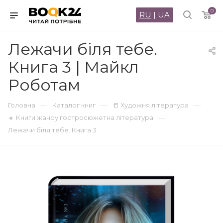
0
RU
|
UA
Лежачи біля тебе.
Книга 3 | Майкл
Роботам
—
—
—
Головна
Каталог книг
📒 Художня література
—
🔸 Книги жанру гостросюжетна література
Лежачи біля тебе. Книга 3