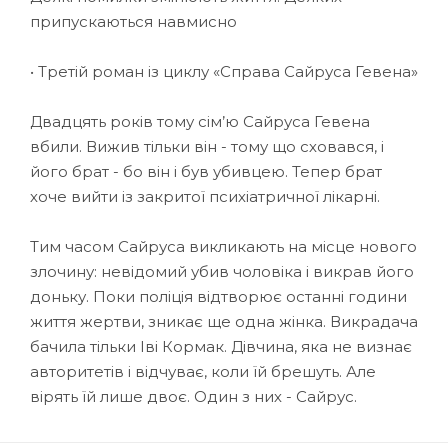
припускаються навмисно
• Третій роман із циклу «Справа Сайруса Гевена»
Двадцять років тому сім’ю Сайруса Гевена
вбили. Вижив тільки він - тому що сховався, і
його брат - бо він і був убивцею. Тепер брат
хоче вийти із закритої психіатричної лікарні.
Тим часом Сайруса викликають на місце нового
злочину: невідомий убив чоловіка і викрав його
доньку. Поки поліція відтворює останні години
життя жертви, зникає ще одна жінка. Викрадача
бачила тільки Іві Кормак. Дівчина, яка не визнає
авторитетів і відчуває, коли їй брешуть. Але
вірять їй лише двоє. Один з них - Сайрус.