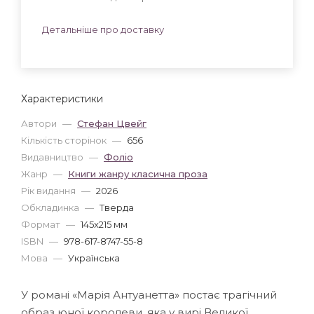
Детальніше про доставку
Характеристики
Автори
—
Стефан Цвейг
Кількість сторінок
—
656
Видавництво
—
Фоліо
Жанр
—
Книги жанру класична проза
Рік видання
—
2026
Обкладинка
—
Тверда
Формат
—
145x215 мм
ISBN
—
978-617-8747-55-8
Мова
—
Українська
У романі «Марія Антуанетта» постає трагічний
образ юної королеви, яка у вирі Великої