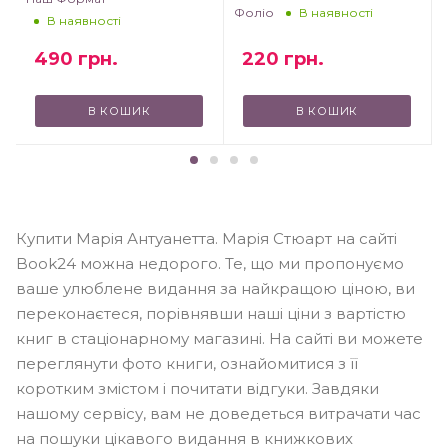
Фоліо
В наявності
В наявності
490
грн.
220
грн.
В КОШИК
В КОШИК
Купити Марія Антуанетта. Марія Стюарт на сайті
Book24 можна недорого. Те, що ми пропонуємо
ваше улюблене видання за найкращою ціною, ви
переконаєтеся, порівнявши наші ціни з вартістю
книг в стаціонарному магазині. На сайті ви можете
переглянути фото книги, ознайомитися з її
коротким змістом і почитати відгуки. Завдяки
нашому сервісу, вам не доведеться витрачати час
на пошуки цікавого видання в книжкових