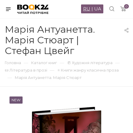
0
RU
|
UA
Марія Антуанетта.
Марія Стюарт |
Стефан Цвейг
—
—
—
Головна
Каталог книг
📒 Художня література
—
📜 Література в прозі
⭐ Книги жанру класична проза
—
Марія Антуанетта. Марія Стюарт
NEW