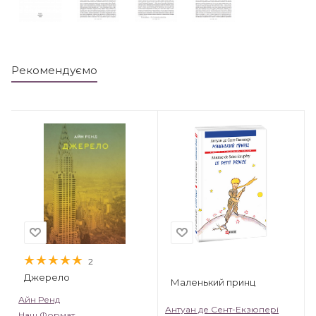
Рекомендуємо
2
Джерело
Маленький принц
Айн Ренд
Антуан де Сент-Екзюпері
Наш Формат