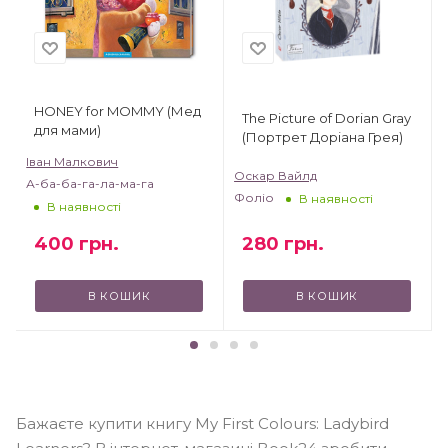
HONEY for MOMMY (Мед
The Picture of Dorian Gray
для мами)
(Портрет Доріана Грея)
Іван Малкович
Оскар Вайлд
А-ба-ба-га-ла-ма-га
Фоліо
В наявності
В наявності
400
грн.
280
грн.
В КОШИК
В КОШИК
Бажаєте купити книгу My First Colours: Ladybird