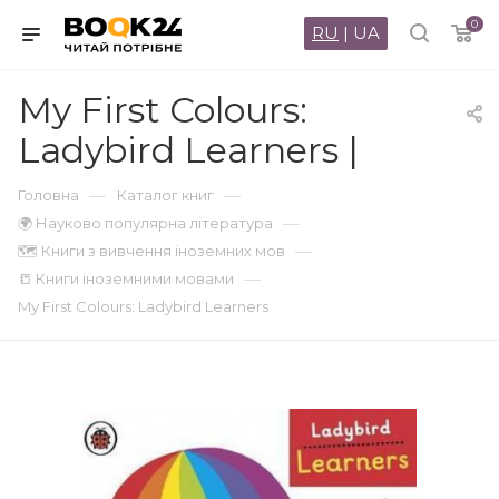
0
RU
|
UA
My First Colours:
Ladybird Learners |
—
—
Головна
Каталог книг
—
🌍 Науково популярна література
—
🗺 Книги з вивчення іноземних мов
—
📒 Книги іноземними мовами
My First Colours: Ladybird Learners