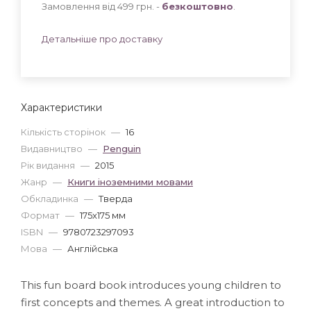
Замовлення від 499 грн. -
безкоштовно
.
Детальніше про доставку
Характеристики
Кількість сторінок
—
16
Видавництво
—
Penguin
Рік видання
—
2015
Жанр
—
Книги іноземними мовами
Обкладинка
—
Тверда
Формат
—
175x175 мм
ISBN
—
9780723297093
Мова
—
Англійська
This fun board book introduces young children to
first concepts and themes. A great introduction to