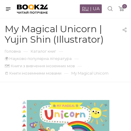
0
RU
|
UA
My Magical Unicorn |
Yujin Shin (Illustrator)
—
—
Головна
Каталог книг
—
🌍 Науково популярна література
—
🗺 Книги з вивчення іноземних мов
—
📒 Книги іноземними мовами
My Magical Unicorn