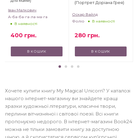
для мами)
(Портрет Доріана Грея)
Іван Малкович
Оскар Вайлд
А-ба-ба-га-ла-ма-га
Фоліо
В наявності
В наявності
400
грн.
280
грн.
В КОШИК
В КОШИК
Хочете купити книгу My Magical Unicorn? У каталозі
нашого інтернет-магазину ви знайдете кращі
зразки художньої літератури, класичні твори,
перлини вітчизняної і світової поезії. Всі книги
пропонуємо недорого. В інтернет-магазині Book24
можна не тільки замовити книгу за доступною
ціною, а й скористатися сервісом кур'єрської