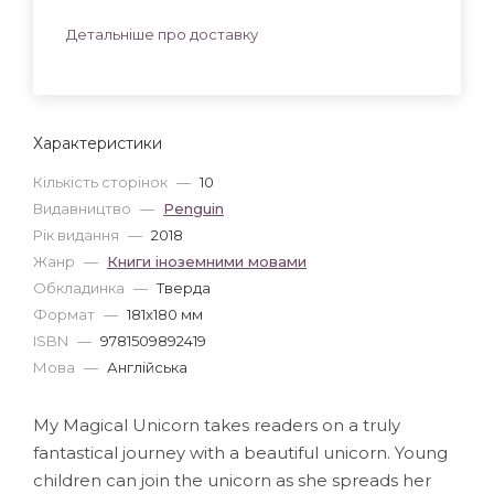
Детальніше про доставку
Характеристики
Кількість сторінок
—
10
Видавництво
—
Penguin
Рік видання
—
2018
Жанр
—
Книги іноземними мовами
Обкладинка
—
Тверда
Формат
—
181x180 мм
ISBN
—
9781509892419
Мова
—
Англійська
My Magical Unicorn takes readers on a truly
fantastical journey with a beautiful unicorn. Young
children can join the unicorn as she spreads her