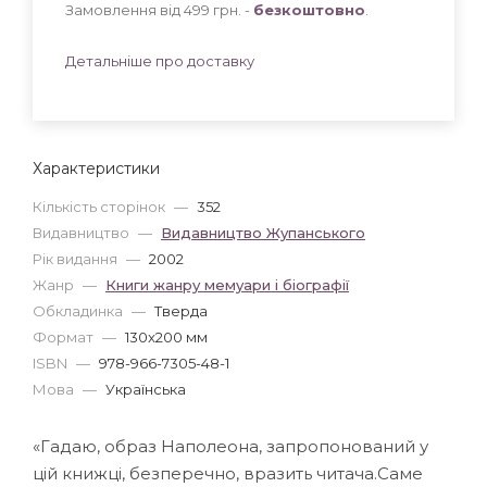
Замовлення від 499 грн. -
безкоштовно
.
Детальніше про доставку
Характеристики
Кількість сторінок
—
352
Видавництво
—
Видавництво Жупанського
Рік видання
—
2002
Жанр
—
Книги жанру мемуари і біографії
Обкладинка
—
Тверда
Формат
—
130x200 мм
ISBN
—
978-966-7305-48-1
Мова
—
Українська
«Гадаю, образ Наполеона, запропонований у
цій книжці, безперечно, вразить читача.Саме