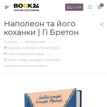
0
RU
|
UA
Наполеон та його
коханки | Гі Бретон
—
—
Головна
Каталог книг
—
🌍 Науково популярна література
—
🌐 Книги громадські науки
—
🦉 Книги жанру мемуари і біографії
Наполеон та його коханки