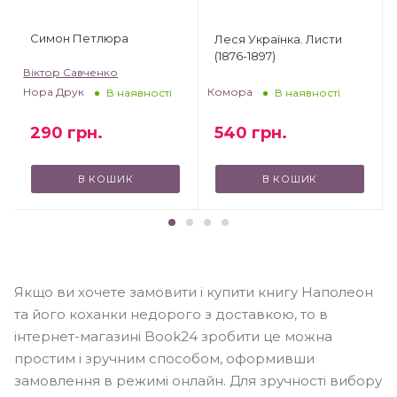
Симон Петлюра
Леся Українка. Листи
(1876-1897)
Віктор Савченко
Комора
Нора Друк
В наявності
В наявності
540
грн.
290
грн.
В КОШИК
В КОШИК
Якщо ви хочете замовити і купити книгу Наполеон
та його коханки недорого з доставкою, то в
інтернет-магазині Book24 зробити це можна
простим і зручним способом, оформивши
замовлення в режимі онлайн. Для зручності вибору