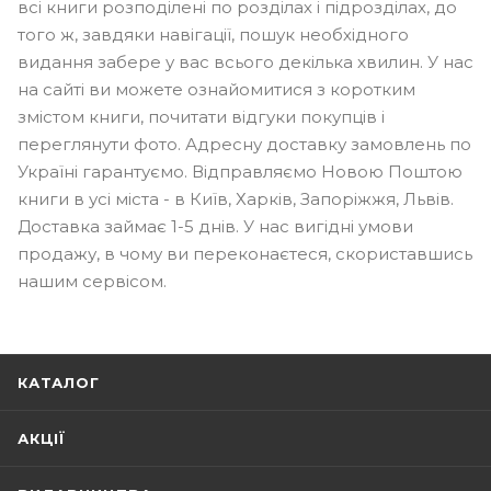
всі книги розподілені по розділах і підрозділах, до
того ж, завдяки навігації, пошук необхідного
видання забере у вас всього декілька хвилин. У нас
на сайті ви можете ознайомитися з коротким
змістом книги, почитати відгуки покупців і
переглянути фото. Адресну доставку замовлень по
Україні гарантуємо. Відправляємо Новою Поштою
книги в усі міста - в Київ, Харків, Запоріжжя, Львів.
Доставка займає 1-5 днів. У нас вигідні умови
продажу, в чому ви переконаєтеся, скориставшись
нашим сервісом.
КАТАЛОГ
АКЦІЇ