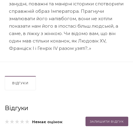
занудні, поважні та манірні історики спотворили
справжній образ Імператора. Прагнучи
змалювати його напівбогом, вони не хотіли
показати нам його в іпостасі більш людській, а
саме, в ліжку з жінкою. Чи відомо вам, що він
один мав стільки коханок, як Людовік XV,
Франціск І і Генріх IV разом узяті?..»
ВІДГУКИ
Відгуки
Немає оцінок
ЗАЛИШИТИ ВІДГУК