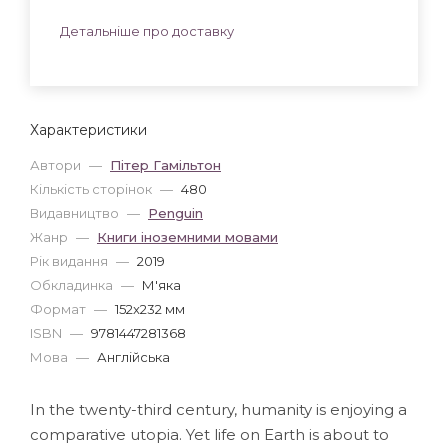
Детальніше про доставку
Характеристики
Автори
—
Пітер Гамільтон
Кількість сторінок
—
480
Видавництво
—
Penguin
Жанр
—
Книги іноземними мовами
Рік видання
—
2019
Обкладинка
—
М'яка
Формат
—
152x232 мм
ISBN
—
9781447281368
Мова
—
Англійська
In the twenty-third century, humanity is enjoying a
comparative utopia. Yet life on Earth is about to