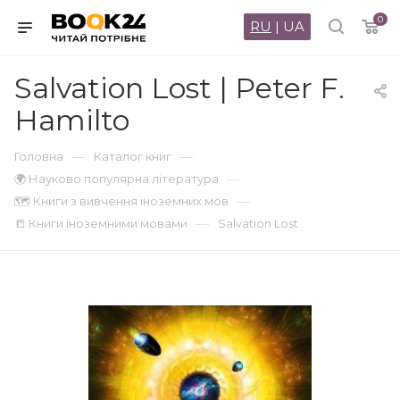
0
RU
|
UA
Salvation Lost | Peter F.
Hamilto
—
—
Головна
Каталог книг
—
🌍 Науково популярна література
—
🗺 Книги з вивчення іноземних мов
—
📒 Книги іноземними мовами
Salvation Lost