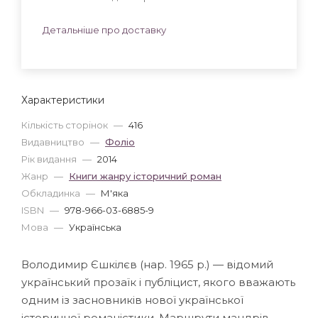
Детальніше про доставку
Характеристики
Кількість сторінок
—
416
Видавництво
—
Фоліо
Рік видання
—
2014
Жанр
—
Книги жанру історичний роман
Обкладинка
—
М'яка
ISBN
—
978-966-03-6885-9
Мова
—
Українська
Володимир Єшкілєв (нар. 1965 р.) — відомий
український прозаїк і публіцист, якого вважають
одним із засновників нової української
історичної романістики. Маршрути мандрів