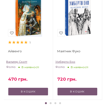
1
Айвенго
Маятник Фуко
Вальтер Скотт
Умберто Еко
Фоліо
Фоліо
В наявності
В наявності
470
грн.
720
грн.
В КОШИК
В КОШИК