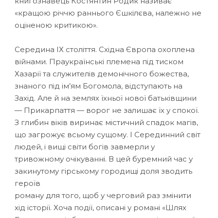
книгознавець Костянтин Родик називає
«кращою річчю раннього Єшкілєва, належно не
оціненою критикою».
Середина ІХ століття. Східна Європа охоплена
війнами. Праукраїнські племена під тиском
Хазарії та служителів демонічного божества,
знаного під ім’ям Богомола, відступають на
Захід. Але й на землях їхньої нової батьківщини
— Прикарпаття — ворог не залишає їх у спокої.
З глибин віків виринає містичний спадок магів,
що загрожує всьому сущому. І Серединний світ
людей, і вищі світи богів завмерли у
тривожному очікуванні. В цей буремний час у
закинутому гірському городищі доля зводить
героїв
роману для того, щоб у черговий раз змінити
хід історії. Хоча події, описані у романі «Шлях