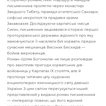
письменника пролягли через монастирі
Західного Тибету, піраміди єгипетської Саккари,
скіфські некрополі та прадавні храми
Закавказзя. Досліджуючи карпатські «місця
Сили», письменник зацікавився історією першої
протоукраїнської держави, відомості про яку
замовчуються. Її населяли білі хорвати, предки
сучасних мешканців Високих Бескидів —
бойків-верховинців.
Роман «Шлях Богомола» не лише розповідає
про захопливі пригоди хорватських дів-
войовниць у Карпатах ІХ століття, але й
пропонує читачам цілу «художню
енциклопедію» язичницького світу давньої
України. З цим світом перегукується інший
представлений у виданні роман письменника
— «Імператор повені», що його відомий