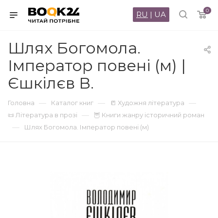
0
RU
|
UA
Шлях Богомола.
Імператор повені (м) |
Єшкiлєв В.
—
—
—
Головна
Каталог книг
📒 Художня література
—
📜 Література в прозі
🦉 Книги жанру історичний роман
—
Шлях Богомола. Імператор повені (м)