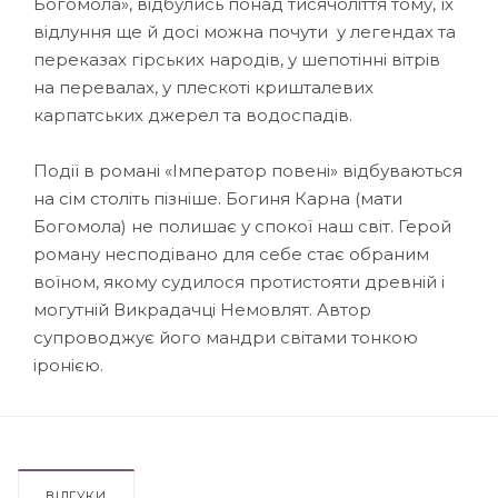
Богомола», відбулись понад тисячоліття тому, їх
відлуння ще й досі можна почути у легендах та
переказах гірських народів, у шепотінні вітрів
на перевалах, у плескоті кришталевих
карпатських джерел та водоспадів.
Події в романі «Імператор повені» відбуваються
на сім століть пізніше. Богиня Карна (мати
Богомола) не полишає у спокої наш світ. Герой
роману несподівано для себе стає обраним
воїном, якому судилося протистояти древній і
могутній Викрадачці Немовлят. Автор
супроводжує його мандри світами тонкою
іронією.
ВІДГУКИ