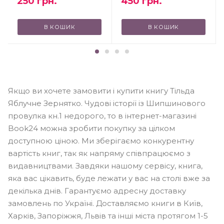
250
грн.
450
грн.
В КОШИК
В КОШИК
Якщо ви хочете замовити і купити книгу Тільда
Яблучне Зернятко. Чудові історії із Шипшинового
провулка кн.1 недорого, то в інтернет-магазині
Book24 можна зробити покупку за цілком
доступною ціною. Ми зберігаємо конкурентну
вартість книг, так як напряму співпрацюємо з
видавництвами. Завдяки нашому сервісу, книга,
яка вас цікавить, буде лежати у вас на столі вже за
декілька днів. Гарантуємо адресну доставку
замовлень по Україні. Доставляємо книги в Київ,
Харків, Запоріжжя, Львів та інші міста протягом 1-5