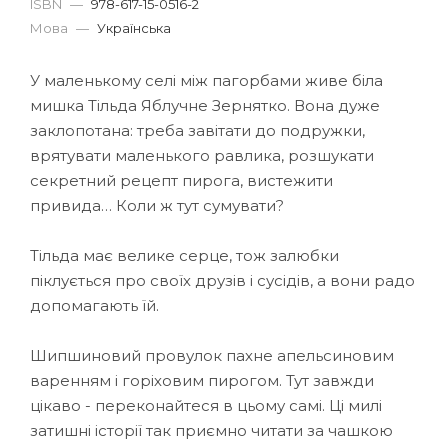
ISBN
—
978-617-15-0516-2
Мова
—
Українська
У маленькому селі між пагорбами живе біла
мишка Тільда Яблучне Зернятко. Вона дуже
заклопотана: треба завітати до подружки,
врятувати маленького равлика, розшукати
секретний рецепт пирога, вистежити
привида… Коли ж тут сумувати?
Тільда має велике серце, тож залюбки
піклується про своїх друзів і сусідів, а вони радо
допомагають їй.
Шипшиновий провулок пахне апельсиновим
варенням і горіховим пирогом. Тут завжди
цікаво - переконайтеся в цьому самі. Ці милі
затишні історії так приємно читати за чашкою