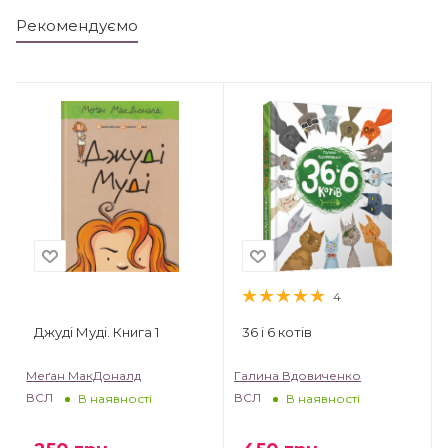
Рекомендуємо
4
Джуді Муді. Книга 1
36 і 6 котів
Меґан МакДоналд
Галина Вдовиченко
ВСЛ
ВСЛ
В наявності
В наявності