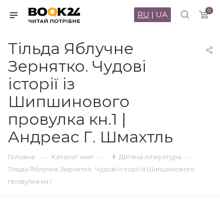
0
RU
|
UA
Тільда Яблучне
Зернятко. Чудові
історії із
Шипшинового
провулка кн.1 |
Андреас Г. Шмахтль
—
—
—
Головна
Каталог книг
👨 Дитяча література
Тільда Яблучне Зернятко. Чудові історії із Шипшинового
провулка кн.1