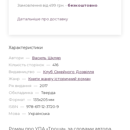
Замовлення від 499 грн. -
безкоштовно
.
Детальніше про доставку
Характеристики
Автори
—
Василь Шкляр
Кількість сторінок
—
416
Видавництво
—
Клуб Сімейного Дозвілля
Жанр
—
Книги жанру історичний роман
Рік видання
—
2017
Обкладинка
—
Тверда
Формат
—
135x205 мм
ISBN
—
978-617-12-3720-9
Мова
—
Українська
Роман про УПА «Троща», за словами автора,