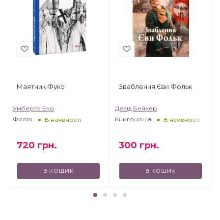
Маятник Фуко
Зваблення Єви Фольк
Умберто Еко
Девід Бейкер
Фоліо
Книгоноша
В наявності
В наявності
720
грн.
300
грн.
В КОШИК
В КОШИК