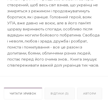
створений, щоб весь світ взнав, що українці не
змиряться з режимом і продовжуватимуть
боротися, як і раніше. Головний герой, вояк
УПА, вже давно не воює, але в його пам’яті
щоразу виринають спогади, особливо після
відвідин могили бойового побратима. Свобода
і неволя, любов і зрада, дружба і розбрат,
помста і помилування - все це разом із
допитами, боями, обличчями різних людей,
постає перед його очима знов... Книга змушує
співпереживати важкій долі українців тих часів.
ЧИТАТИ УРИВОК
ВІДГУКИ (3)
АВТОРИ