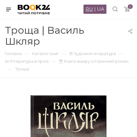
0
RU
|
UA
Троща | Василь
Шкляр
—
—
—
Головна
Каталог книг
📒 Художня література
—
📜 Література в прозі
🦉 Книги жанру історичний роман
—
Троща