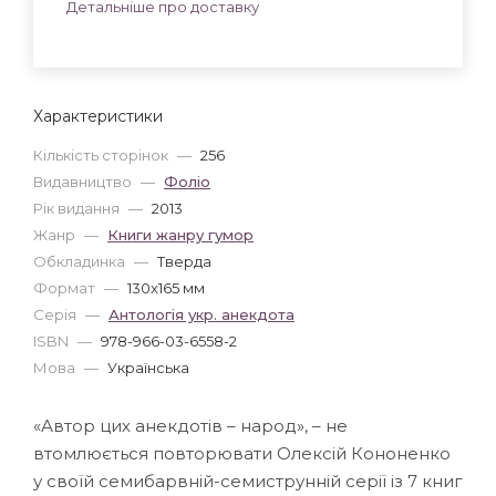
Детальніше про доставку
Характеристики
Кількість сторінок
—
256
Видавництво
—
Фоліо
Рік видання
—
2013
Жанр
—
Книги жанру гумор
Обкладинка
—
Тверда
Формат
—
130x165 мм
Серія
—
Антологiя укр. анекдота
ISBN
—
978-966-03-6558-2
Мова
—
Українська
«Автор цих анекдотів – народ», – не
втомлюється повторювати Олексій Кононенко
у своїй семибарвній-семиструнній серії із 7 книг