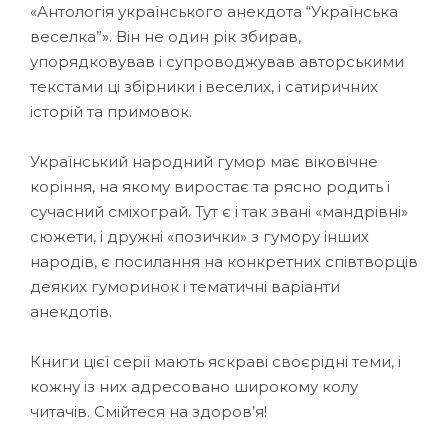
«Антологія українського анекдота “Українська
веселка”». Він не один рік збирав,
упорядковував і супроводжував авторськими
текстами ці збірники і веселих, і сатиричних
історій та примовок.
Український народний гумор має віковічне
коріння, на якому виростає та рясно родить і
сучасний сміхограй. Тут є і так звані «мандрівні»
сюжети, і дружні «позички» з гумору інших
народів, є посилання на конкретних співтворців
деяких гуморинок і тематичні варіанти
анекдотів.
Книги цієї серії мають яскраві своєрідні теми, і
кожну із них адресовано широкому колу
читачів. Смійтеся на здоров’я!