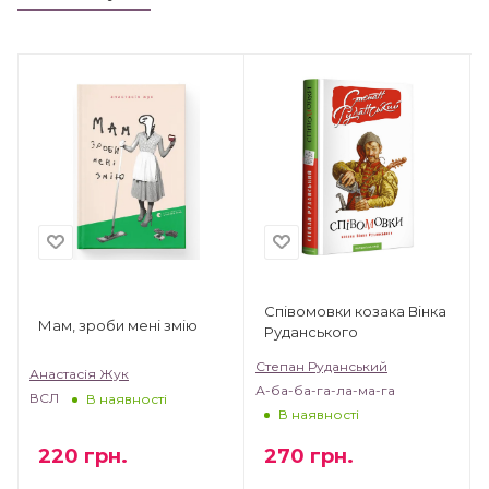
Співомовки козака Вінка
Мам, зроби мені змію
Руданського
Степан Руданський
Анастасія Жук
А
А-ба-ба-га-ла-ма-га
ВСЛ
В наявності
В наявності
220
грн.
270
грн.