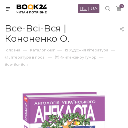
0
RU
|
UA
Все-Всi-Вся |
Кононенко О.
—
—
—
Головна
Каталог книг
📒 Художня література
—
—
📜 Література в прозі
🦉 Книги жанру гумор
Все-Всi-Вся