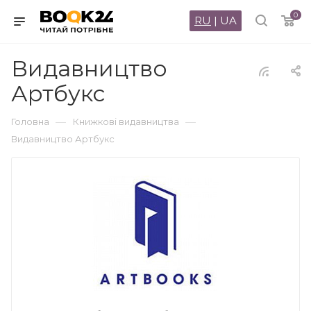
0
RU
|
UA
Видавництво
Артбукс
—
—
Головна
Книжкові видавництва
Видавництво Артбукс