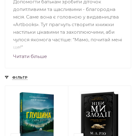
Допомогти батькам зробити діточок
допитливими та щасливими - благородна
місія. Саме вона є головною у видавництва
«Artbooks». Тут прагнуть створити книжки
настільки цікавими та захоплюючими, аби
чулося якомога частіше: “Мамо, почитай мені
ще!”
Читати більше
В асортименті Ви знайдете цікаві та яскраві
вімельбухи, розвиваючі твори, книжки-ігри
та історії-колисанки. Цікавий факт: хоч
ФІЛЬТР
видавництво доволі молоде, однак
майстерна робота його команди
неодноразово відзначалася на престижних
книжкових конкурсах.
Проведіть час зі своїми малюками весело та
з користю!