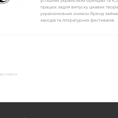
успішних українських брендів» та «С
працює задля випуску цікавих творі
україномовних книжок бренд займає
заходів та літературних фестивалів.
ДО СПИСКУ