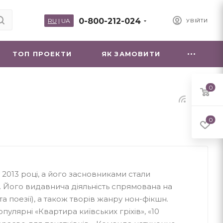
0-800-212-024
RU
|
UA
УВІЙТИ
ТОП ПРОЕКТИ
ЯК ЗАМОВИТИ
0
0
 2013 році, а його засновниками стали
 Його видавнича діяльність спрямована на
а поезії), а також творів жанру нон-фікшн.
пулярні «Квартира київських гріхів», «10