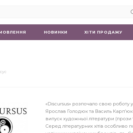
МОВЛЕННЯ
НОВИНКИ
ХIТИ ПРОДАЖУ
сус
«Discursus» розпочало свою роботу у
Ярослав Голодюк та Василь Карп’юк.
випуск художньої літератури (прози т
Серед літературних хітів особливо по