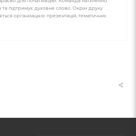
араєво для початківців». Команда натхненно
в та підтримує духовне слово. Окрім друку
ться організацією презентацій, тематичних