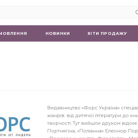
МОВЛЕННЯ
НОВИНКИ
ХIТИ ПРОДАЖУ
Видавництво «Форс Україна» спеціал
жанрів: від дитячої літератури до кни
творчості. Тут вийшли друком відо
Портнягіна, «Поліанна» Елеонор Пор