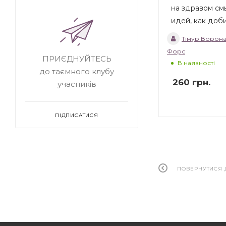
на здравом см
идей, как доб
Тімур Ворон
Форс
ПРИЄДНУЙТЕСЬ
В наявності
до таємного клубу
260
грн.
учасників
ПІДПИСАТИСЯ
ПОВЕРНУТИСЯ 