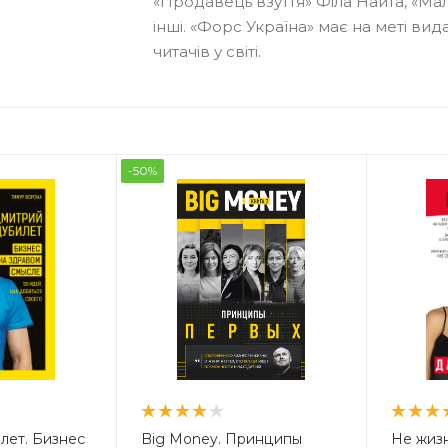
«Продавець взуття» Філа Найта, «Ма
інші. «Форс Україна» має на меті вид
читачів у світі.
-50%
лет. Бизнес
Big Money. Принципы
Не жизн