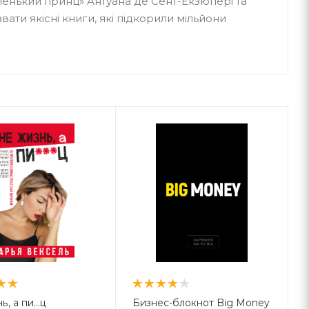
ленький принц» Антуана де Сент-Екзюпері та
авати якісні книги, які підкорили мільйони
ь, а пи…ц
Бизнес-блокнот Big Money