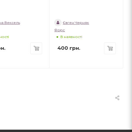
на Вексель
Євген Черняк
Форс
ності
В наявності
н.
400
грн.