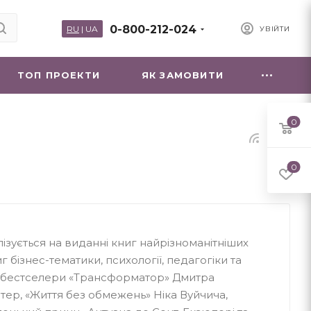
0-800-212-024
RU
|
UA
УВІЙТИ
ТОП ПРОЕКТИ
ЯК ЗАМОВИТИ
0
0
ізується на виданні книг найрізноманітніших
г бізнес-тематики, психології, педагогіки та
мі бестселери «Трансформатор» Дмитра
тер, «Життя без обмежень» Ніка Вуйчича,