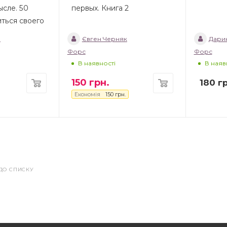
ысле. 50
первых. Книга 2
иться своего
а
Євген Черняк
Дари
Форс
Форс
В наявності
В наяв
150
грн.
180
гр
Економія
150
грн.
ДО СПИСКУ