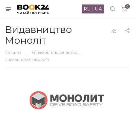
0
RU
|
UA
Видавництво
Моноліт
—
—
Головна
Книжкові видавництва
Видавництво Моноліт