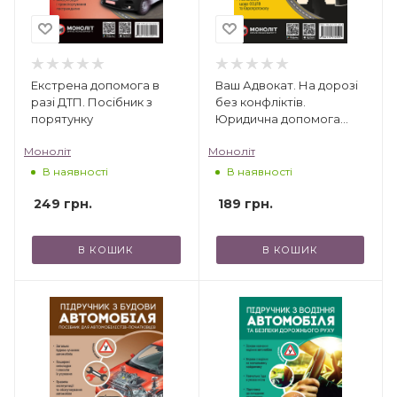
Екстрена допомога в
Ваш Адвокат. На дорозі
разі ДТП. Посібник з
без конфліктів.
порятунку
Юридична допомога
автомобілістам
Моноліт
Моноліт
В наявності
В наявності
249
грн.
189
грн.
В КОШИК
В КОШИК