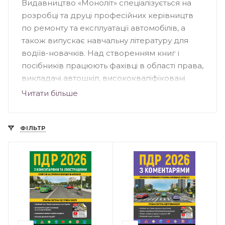
Видавництво «Моноліт» спеціалізується на
розробці та друці професійних керівництв
по ремонту та експлуатації автомобілів, а
також випускає навчальну літературу для
водіїв-новачків. Над створенням книг і
посібників працюють фахівці в області права,
викладачі автошкіл, висококваліфіковані
методисти. Книги видавництва
Читати більше
відрізняються високою якістю друку,
ілюстративного матеріалу, велика частина
малюнків виконана з використанням 3D-
ФІЛЬТР
технологій.