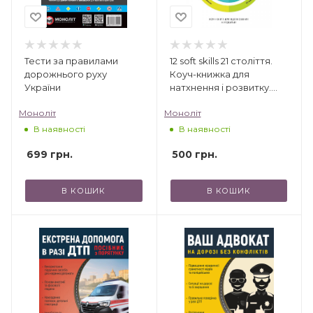
Тести за правилами
12 soft skills 21 століття.
дорожнього руху
Коуч-книжка для
України
натхнення і розвитку.
Збірник самарі +
Моноліт
Моноліт
аудіокнижка
В наявності
В наявності
699
грн.
500
грн.
В КОШИК
В КОШИК