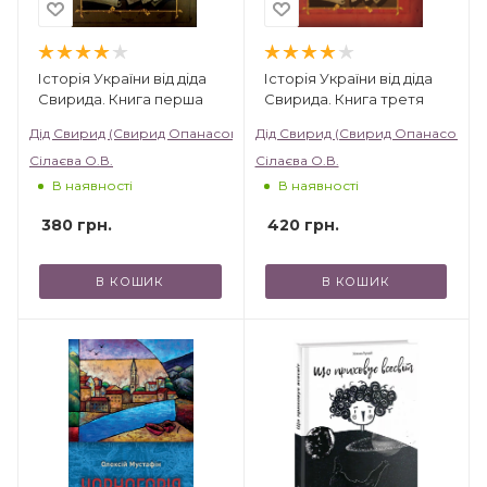
Історія України від діда
Історія України від діда
Свирида. Книга перша
Свирида. Книга третя
Дід Свирид (Свирид Опанасович)
Дід Свирид (Свирид Опанасович)
Сілаєва О.В.
Сілаєва О.В.
В наявності
В наявності
380
грн.
420
грн.
В КОШИК
В КОШИК