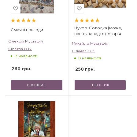
Цукор. Солодка (може,
Смачні пригоди
навіть занадто) історія
Олексій Мустафін
Михайло Мустафін
Сілаєва О.В.
Сілаєва О.В.
В наявності
В наявності
260
грн.
250
грн.
В КОШИК
В КОШИК