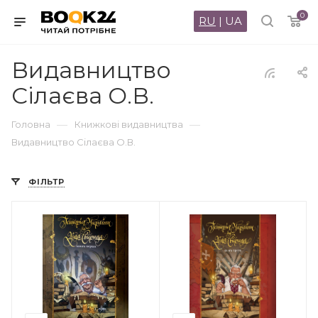
0
RU
|
UA
Видавництво
Сілаєва О.В.
—
—
Головна
Книжкові видавництва
Видавництво Сілаєва О.В.
ФІЛЬТР