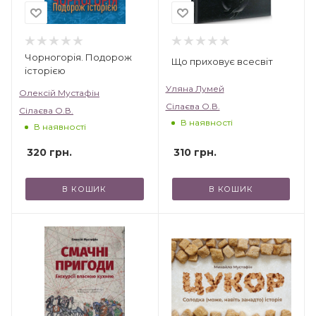
Чорногорія. Подорож
Що приховує всесвіт
історією
Уляна Лумей
Олексій Мустафін
Сілаєва О.В.
Сілаєва О.В.
В наявності
В наявності
310
грн.
320
грн.
В КОШИК
В КОШИК