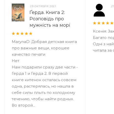
29 ОКТЯБРЯ 2021
2
Ґерда. Книга 2:
Розповідь про
мужність на морі
Ксенія: З
Багато под
MarynaD: Добрая детская книга
Одні з на
про важные вещи, хорошее
читала за 
качество печати
Нет
Нам подарили сразу две части -
Герда 1 и Герда 2. В первой
книге китенок осталась совсем
одна, растерялась, но нашла в
себе силы плыть по холодному
течению, чтобы найти родных.
Во второй...