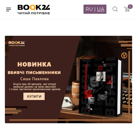
0
RU
|
UA