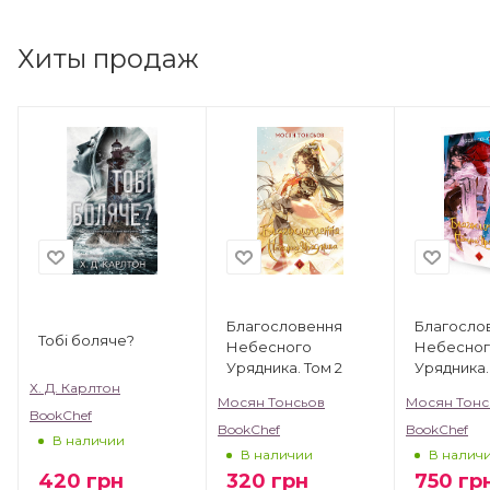
Хиты продаж
Благословення
Благосло
Тобі боляче?
Небесного
Небесно
Урядника. Том 2
Урядника.
(Подарун
Х. Д. Карлтон
Мосян Тонсьов
Мосян Тонс
видання)
BookChef
BookChef
BookChef
В наличии
В наличии
В налич
420
грн
320
грн
750
гр