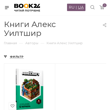
0
RU
|
UA
Книги Алекс
Уилтшир
—
—
Главная
Авторы
Книги Алекс Уилтшир
ФИЛЬТР