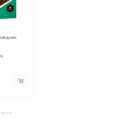
овідник
ир
СПИСОК