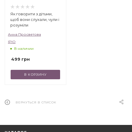
Як говорити з дітьми,
щоб вони слухали, чули і
розуміли
Анна Просветова
IPIO
В наличии
499
грн
В КОРЗИНУ
ВЕРНУТЬСЯ В СПИСОК