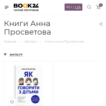
0
RU
|
UA
Книги Анна
Просветова
—
—
Главная
Авторы
Книги Анна Просветова
ФИЛЬТР