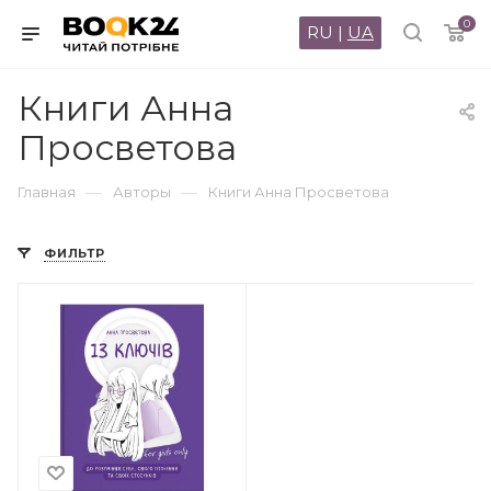
0
RU
|
UA
Книги Анна
Просветова
—
—
Главная
Авторы
Книги Анна Просветова
ФИЛЬТР