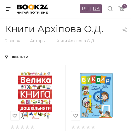
0
RU
|
UA
Книги Архіпова О.Д.
—
—
Главная
Авторы
Книги Архіпова О.Д.
ФИЛЬТР