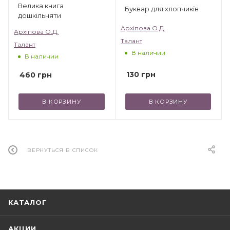
Велика книга
Буквар для хлопчиків
дошкільняти
Архіпова О.Д.
Архіпова О.Д.
Талант
Талант
В наличии
В наличии
130
грн
460
грн
В КОРЗИНУ
В КОРЗИНУ
ВЕРНУТЬСЯ В СПИСОК
КАТАЛОГ
АКЦИИ