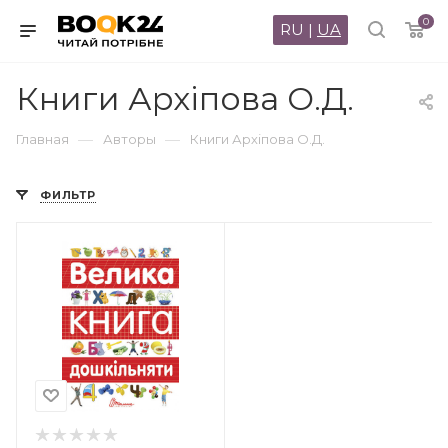
0
RU
|
UA
Книги Архіпова О.Д.
—
—
Главная
Авторы
Книги Архіпова О.Д.
ФИЛЬТР