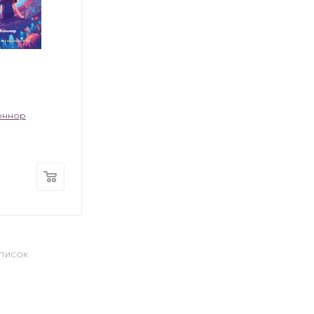
оннор
СПИСОК