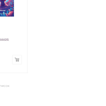
оннор
СПИСОК