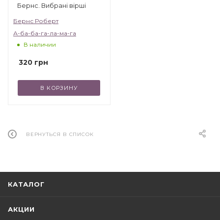
Бернс. Вибрані вірші
Бернс Роберт
А-ба-ба-га-ла-ма-га
В наличии
320
грн
В КОРЗИНУ
ВЕРНУТЬСЯ В СПИСОК
КАТАЛОГ
АКЦИИ