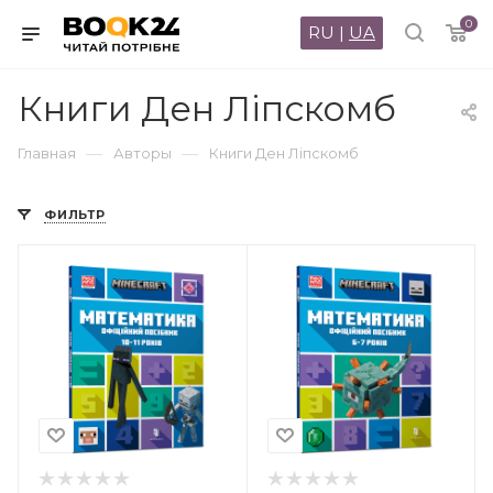
0
RU
|
UA
Книги Ден Ліпскомб
—
—
Главная
Авторы
Книги Ден Ліпскомб
ФИЛЬТР