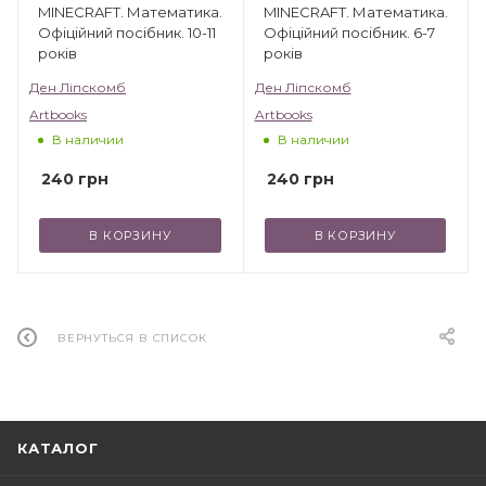
MINECRAFT. Математика.
MINECRAFT. Математика.
Офіційний посібник. 10-11
Офіційний посібник. 6-7
років
років
Ден Ліпскомб
Ден Ліпскомб
Artbooks
Artbooks
В наличии
В наличии
240
грн
240
грн
В КОРЗИНУ
В КОРЗИНУ
ВЕРНУТЬСЯ В СПИСОК
КАТАЛОГ